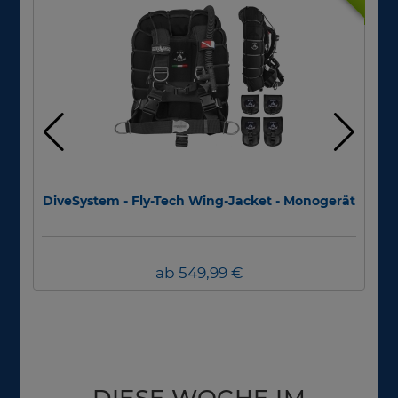
DiveSystem - Fly-Tech Wing-Jacket - Monogerät
S
ab 549,99 €
DIESE WOCHE IM