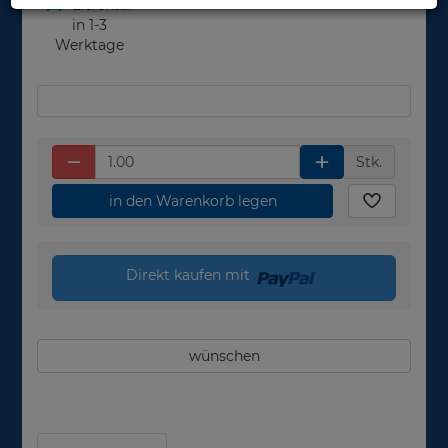
Lieferbar
in 1-3
Werktage
Stk.
in den Warenkorb legen
Direkt kaufen mit
wünschen