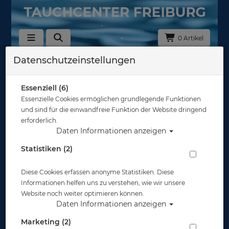
0 Artikel
Datenschutzeinstellungen
Nassanzüge und Tops
In dieser Ansicht sind keine Produkte verfügbar
Essenziell (6)
Essenzielle Cookies ermöglichen grundlegende Funktionen
Gut abgesichert?
und sind für die einwandfreie Funktion der Website dringend
erforderlich.
Daten Informationen anzeigen
Rechtliches
Statistiken (2)
Diese Cookies erfassen anonyme Statistiken. Diese
Informationen
Informationen helfen uns zu verstehen, wie wir unsere
Website noch weiter optimieren können.
Daten Informationen anzeigen
Zahlungsmöglichkeiten
Marketing (2)