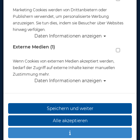
Marketing Cookies werden von Drittanbietern oder
Publishern verwendet, um personalisierte Werbung
anzuzeigen. Sie tun dies, indem sie Besucher über Websites
hinweg verfolgen.
Daten Informationen anzeigen
OMS Finimeter 52
OMS Finimeter 63
mm
mm
Externe Medien (1)
Wenn Cookies von externen Medien akzeptiert werden,
91,00 €
91,00 €
bedarf der Zugriff auf externe Inhalte keiner manuellen
Zustimmung mehr.
Daten Informationen anzeigen
Gut abgesichert?
Rechtliches
Speichern und weiter
Alle akzeptieren
Informationen