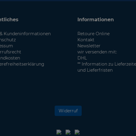
tliches
Informationen
& Kundeninformationen
Retoure Online
nschutz
Kontakt
essum
Newsletter
rrufsrecht
wir versenden mit:
andkosten
DHL
erefreiheitserklärung
** Information zu Lieferzeit
und Lieferfristen
Widerruf