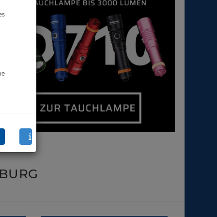
es
ne
IBURG