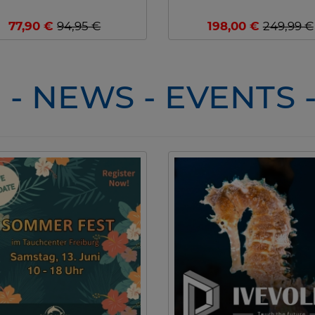
77,90 €
94,95 €
198,00 €
249,99 €
- NEWS - EVENTS 