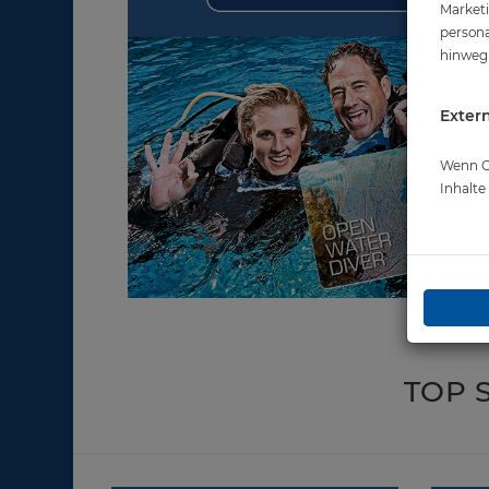
Marketi
persona
hinweg 
Extern
Wenn Co
Inhalt
TOP 