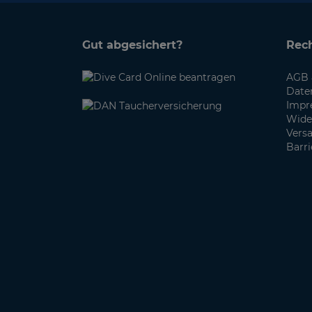
Gut abgesichert?
Rech
AGB 
Date
Impr
Wide
Vers
Barri