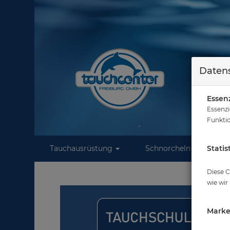
Datens
Essenz
Essenzi
Funktio
Tauchausrüstung
Schnorcheln
Statis
W
Diese C
wie wir
Marke