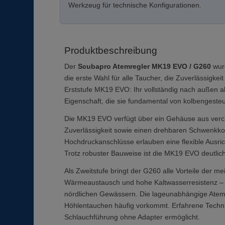
Werkzeug für technische Konfigurationen.
Produktbeschreibung
Der
Scubapro Atemregler MK19 EVO / G260
wurd
die erste Wahl für alle Taucher, die Zuverlässigke
Erststufe MK19 EVO: Ihr vollständig nach außen a
Eigenschaft, die sie fundamental von kolbengeste
Die MK19 EVO verfügt über ein Gehäuse aus ver
Zuverlässigkeit sowie einen drehbaren Schwenkko
Hochdruckanschlüsse erlauben eine flexible Ausri
Trotz robuster Bauweise ist die MK19 EVO deutlich
Als Zweitstufe bringt der G260 alle Vorteile der me
Wärmeaustausch und hohe Kaltwasserresistenz – e
nördlichen Gewässern. Die lageunabhängige Atemem
Höhlentauchen häufig vorkommt. Erfahrene Technik
Schlauchführung ohne Adapter ermöglicht.