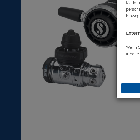
Marketi
persona
hinweg 
Extern
Wenn Co
Inhalt