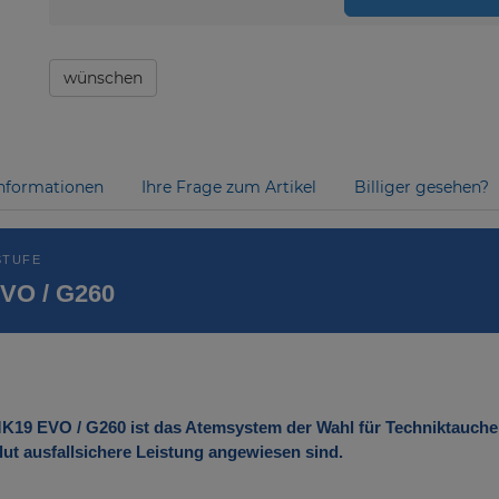
wünschen
nformationen
Ihre Frage zum Artikel
Billiger gesehen?
STUFE
VO / G260
19 EVO / G260 ist das Atemsystem der Wahl für Techniktaucher, 
t ausfallsichere Leistung angewiesen sind.