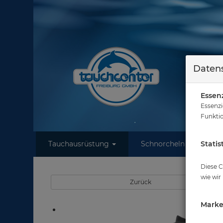
Datens
Essenz
Essenzi
Funktio
Tauchausrüstung
Schnorcheln
Statis
W
S
Diese C
wie wir
Zurück
Marke