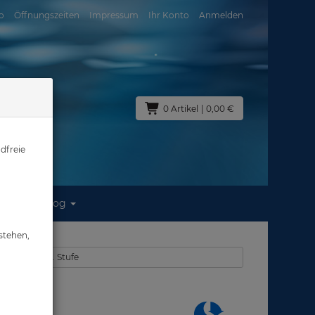
o
Öffnungszeiten
Impressum
Ihr Konto
Anmelden
0 Artikel
| 0,00 €
dfreie
Blog
er
stehen,
egler - 1. & 2. Stufe