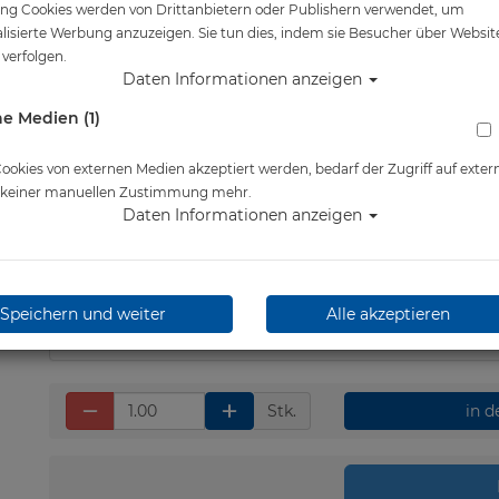
ng Cookies werden von Drittanbietern oder Publishern verwendet, um
Artikelnr.: scu-12255030
lisierte Werbung anzuzeigen. Sie tun dies, indem sie Besucher über Websit
verfolgen.
Daten Informationen anzeigen
e Medien (1)
Herstellerpreis: 749,00 €
okies von externen Medien akzeptiert werden, bedarf der Zugriff auf exter
e keiner manuellen Zustimmung mehr.
Daten Informationen anzeigen
711,60 €
*
Lieferbar in 4-5 Werktage
Speichern und weiter
Alle akzeptieren
Stk.
in 