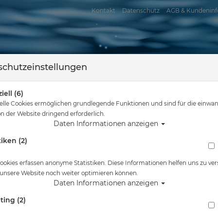
Kontakt
Datenschutz
AGB & Kundeninf
chutzeinstellungen
iell (6)
elle Cookies ermöglichen grundlegende Funktionen und sind für die einwan
n der Website dringend erforderlich.
Daten Informationen anzeigen
tiken (2)
assersport
Tauchkurse
Service
Reisen
ie sind hier
Tauchausrüstung
Scubapro - MK19 EVO / G260 - Atemregl
ookies erfassen anonyme Statistiken. Diese Informationen helfen uns zu ver
 unsere Website noch weiter optimieren können.
Alle Artikel zeigen aus: Atemr
Daten Informationen anzeigen
ting (2)
Scubapro - MK19 EVO / G260 - Atemregler