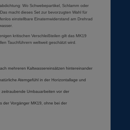
enabdichtung: Wo Schwebepartikel, Schlamm oder
Das macht dieses Set zur bevorzugten Wahl für
ufenlos einstellbare Einatemwiderstand am Drehrad
wasser.
nigen kritischen Verschleißteilen gilt das MK19
en Tauchführern weltweit geschätzt wird.
nach mehreren Kaltwassereinsätzen hintereinander
natürliche Atemgefühl in der Horizontallage und
der zeitraubende Umbauarbeiten vor der
als der Vorgänger MK19, ohne bei der