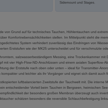
Sidemount und Stages.
e von Grund auf für technisches Tauchen, Höhlentauchen und extreme
it über Komfortnebensächlichkeiten stellen. Im Mittelpunkt steht die m
bgedichtetes System verhindert zuverlässig das Eindringen von Wasse
uerten Erststufen wie der MK25 unterscheidet und für verschmutzte ode
chromtem, salzwasserbeständigem Messing, eine Trockenkammer mit D
pf mit vier High-Flow-ND-Anschlüssen und einem axialen Superflow-
chtung der Erststufe nach oben oder unten – ideal für Transmitter-A
 kompakter und leichter als ihr Vorgänger und eignet sich damit auch
istkopierten luftbalancierten Zweitstufe der Tauchwelt mit. Die interne 
in entscheidender Vorteil beim Tauchen in Bergseen, heimischen Se
pfindlichkeit der besonders großen Membran überzeugt auch invertiert
taucher schätzen besonders die reversible Schlauchbefestigung links/