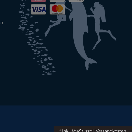
en
* inkl. MwSt.
zzgl. Versandkosten