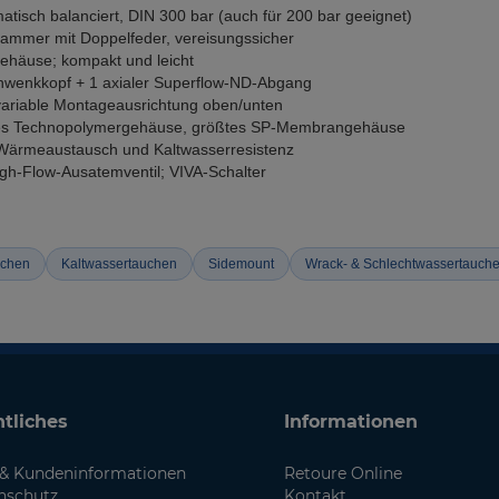
isch balanciert, DIN 300 bar (auch für 200 bar geeignet)
kammer mit Doppelfeder, vereisungssicher
ehäuse; kompakt und leicht
hwenkkopf + 1 axialer Superflow-ND-Abgang
ariable Montageausrichtung oben/unten
tärktes Technopolymergehäuse, größtes SP-Membrangehäuse
n Wärmeaustausch und Kaltwasserresistenz
igh-Flow-Ausatemventil; VIVA-Schalter
uchen
Kaltwassertauchen
Sidemount
Wrack- & Schlechtwassertauch
tliches
Informationen
& Kundeninformationen
Retoure Online
nschutz
Kontakt