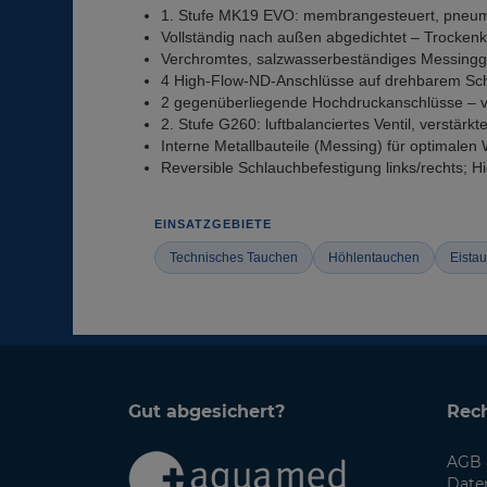
1. Stufe MK19 EVO: membrangesteuert, pneumat
Vollständig nach außen abgedichtet – Trocken
Verchromtes, salzwasserbeständiges Messingg
4 High-Flow-ND-Anschlüsse auf drehbarem Sc
2 gegenüberliegende Hochdruckanschlüsse – v
2. Stufe G260: luftbalanciertes Ventil, vers
Interne Metallbauteile (Messing) für optimale
Reversible Schlauchbefestigung links/rechts; H
EINSATZGEBIETE
Technisches Tauchen
Höhlentauchen
Eista
Gut abgesichert?
Rech
AGB 
Date