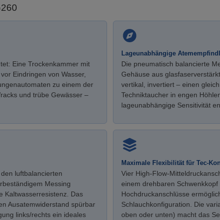
G260
Lageunabhängige Atemempfindl
tet: Eine Trockenkammer mit
Die pneumatisch balancierte 
vor Eindringen von Wasser,
Gehäuse aus glasfaserverstärkte
Lungenautomaten zu einem der
vertikal, invertiert – einen gl
 Wracks und trübe Gewässer –
Techniktaucher in engen Höhle
lageunabhängige Sensitivität e
Maximale Flexibilität für Tec-Ko
 den luftbalancierten
Vier High-Flow-Mitteldruckansc
serbeständigem Messing
einem drehbaren Schwenkkopf 
 Kaltwasserresistenz. Das
Hochdruckanschlüsse ermöglic
den Ausatemwiderstand spürbar
Schlauchkonfiguration. Die var
ng links/rechts ein ideales
oben oder unten) macht das Se