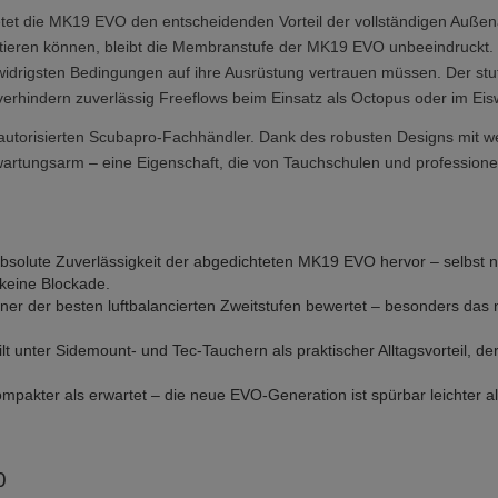
tet die MK19 EVO den entscheidenden Vorteil der vollständigen Auß
tieren können, bleibt die Membranstufe der MK19 EVO unbeeindruckt. 
widrigsten Bedingungen auf ihre Ausrüstung vertrauen müssen. Der st
verhindern zuverlässig Freeflows beim Einsatz als Octopus oder im Eis
 autorisierten Scubapro-Fachhändler. Dank des robusten Designs mit we
rtungsarm – eine Eigenschaft, die von Tauchschulen und professionell
bsolute Zuverlässigkeit der abgedichteten MK19 EVO hervor – selbst 
keine Blockade.
iner der besten luftbalancierten Zweitstufen bewertet – besonders das 
lt unter Sidemount- und Tec-Tauchern als praktischer Alltagsvorteil, 
ompakter als erwartet – die neue EVO-Generation ist spürbar leichter 
0