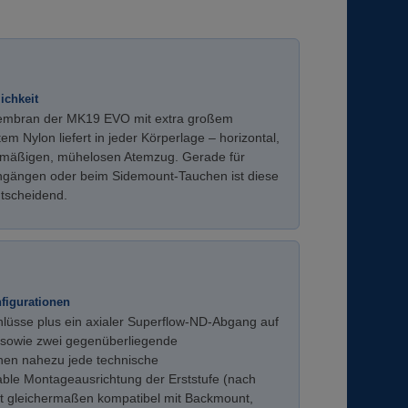
ichkeit
Membran der MK19 EVO mit extra großem
m Nylon liefert in jeder Körperlage – horizontal,
eichmäßigen, mühelosen Atemzug. Gerade für
ngängen oder beim Sidemount-Tauchen ist diese
ntscheidend.
nfigurationen
hlüsse plus ein axialer Superflow-ND-Abgang auf
sowie zwei gegenüberliegende
hen nahezu jede technische
iable Montageausrichtung der Erststufe (nach
t gleichermaßen kompatibel mit Backmount,