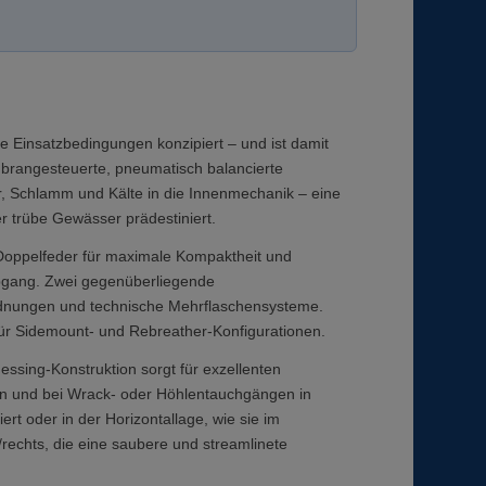
 Einsatzbedingungen konzipiert – und ist damit
embrangesteuerte, pneumatisch balancierte
r, Schlamm und Kälte in die Innenmechanik – eine
r trübe Gewässer prädestiniert.
oppelfeder für maximale Kompaktheit und
Abgang. Zwei gegenüberliegende
nordnungen und technische Mehrflaschensysteme.
 für Sidemount- und Rebreather-Konfigurationen.
Messing-Konstruktion sorgt für exzellenten
en und bei Wrack- oder Höhlentauchgängen in
 oder in der Horizontallage, wie sie im
rechts, die eine saubere und streamlinete