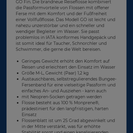
GO Fin. Die brandneue Reiseflosse kombiniert
die Passformvorteile von Flossen mit offener
Ferse mit dem Komfort und der Fußfreiheit
einer Vollfußflosse. Das Modell GO ist leicht und
nahezu unzerstörbar und ein schneller und
wendiger Begleiter im Wasser. Sie passt
problemlos in IATA konformes Handgepäck und
ist somit ideal für Taucher, Schnorchler und
Schwimmer, die gerne die Welt bereisen.
Geringes Gewicht erhöht den Komfort auf
Reisen und erleichtert den Einsatz im Wasser
Größe M-L, Gewicht (Paar) 1,2 kg
Austauschbares, selbstregulierendes Bungee-
Fersenband für eine vielseitige Passform und
einfaches An- und Ausziehen - kann auch
mit Neopren-Socken getragen werden
Flosse besteht aus 100 % Monprene®,
prädestiniert für den langfristigen, harten
Einsatz
Flossenblatt ist um 25 Grad abgewinkelt und
in der Mitte verstärkt, was für erhöhte
Stabilität sorgt und einen kanalisierenden