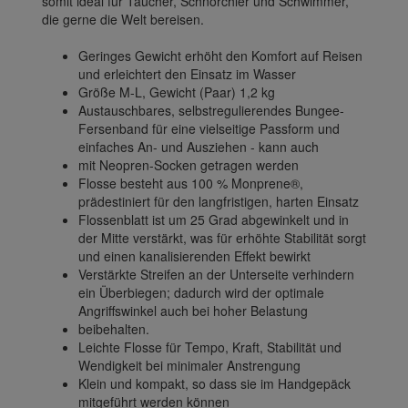
somit ideal für Taucher, Schnorchler und Schwimmer,
die gerne die Welt bereisen.
Geringes Gewicht erhöht den Komfort auf Reisen
und erleichtert den Einsatz im Wasser
Größe M-L, Gewicht (Paar) 1,2 kg
Austauschbares, selbstregulierendes Bungee-
Fersenband für eine vielseitige Passform und
einfaches An- und Ausziehen - kann auch
mit Neopren-Socken getragen werden
Flosse besteht aus 100 % Monprene®,
prädestiniert für den langfristigen, harten Einsatz
Flossenblatt ist um 25 Grad abgewinkelt und in
der Mitte verstärkt, was für erhöhte Stabilität sorgt
und einen kanalisierenden Effekt bewirkt
Verstärkte Streifen an der Unterseite verhindern
ein Überbiegen; dadurch wird der optimale
Angriffswinkel auch bei hoher Belastung
beibehalten.
Leichte Flosse für Tempo, Kraft, Stabilität und
Wendigkeit bei minimaler Anstrengung
Klein und kompakt, so dass sie im Handgepäck
mitgeführt werden können