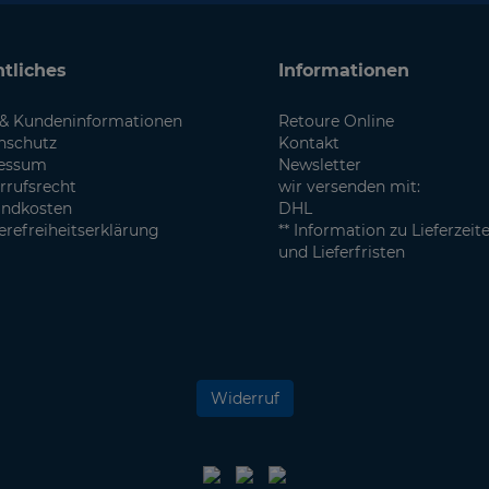
tliches
Informationen
& Kundeninformationen
Retoure Online
nschutz
Kontakt
essum
Newsletter
rrufsrecht
wir versenden mit:
andkosten
DHL
erefreiheitserklärung
** Information zu Lieferzeit
und Lieferfristen
Widerruf