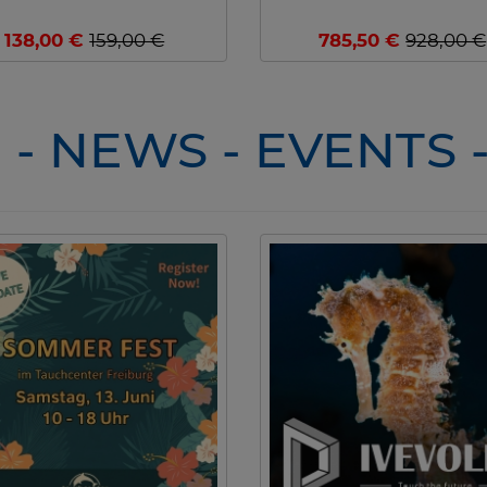
138,00 €
159,00 €
785,50 €
928,00 €
- NEWS - EVENTS 