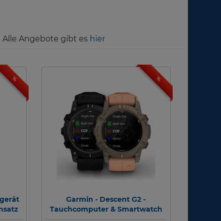
! Alle Angebote gibt es
hier
%
%
gerät
Garmin - Descent G2 -
nsatz
Tauchcomputer & Smartwatch