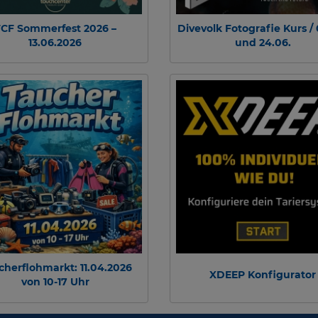
CF Sommerfest 2026 –
Divevolk Fotografie Kurs / 
13.06.2026
und 24.06.
cherflohmarkt: 11.04.2026
XDEEP Konfigurator
von 10-17 Uhr