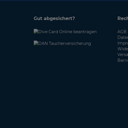
Gut abgesichert?
Rech
AGB 
Date
Impr
Wide
Vers
Barri