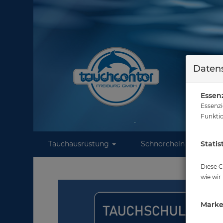
Datens
Essenz
Essenzi
Funktio
Tauchausrüstung
Schnorcheln
Statis
W
Diese C
wie wir
Marke