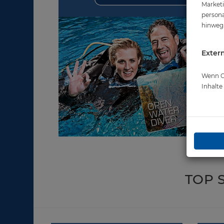
Marketi
persona
hinweg 
Extern
Wenn Co
Inhalt
TOP 