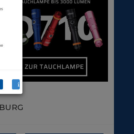
es
ne
IBURG