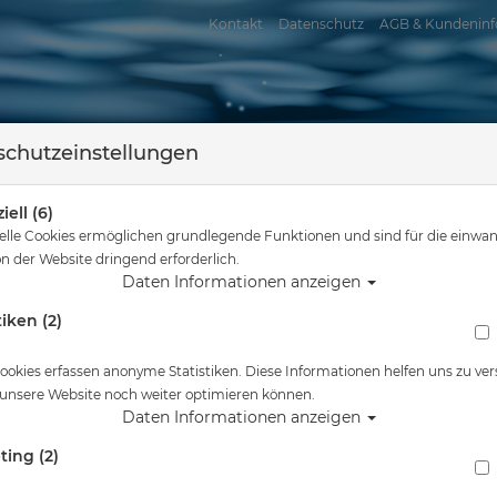
Kontakt
Datenschutz
AGB & Kundeninf
chutzeinstellungen
iell (6)
elle Cookies ermöglichen grundlegende Funktionen und sind für die einwan
n der Website dringend erforderlich.
Daten Informationen anzeigen
tiken (2)
assersport
Tauchkurse
Service
Reisen
ier
Tauchausrüstung
Scubapro Trockentauch Handschuhe Easydon - Gr
ookies erfassen anonyme Statistiken. Diese Informationen helfen uns zu ver
 unsere Website noch weiter optimieren können.
Alle Artikel zeigen a
Daten Informationen anzeigen
ting (2)
Scubapro Trockentauch Handschuhe Easydon 