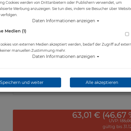
ng Cookies werden von Drittanbietern oder Publishern verwendet, um
Artikelnr.: scu-58080master
lisierte Werbung anzuzeigen. Sie tun dies, indem sie Besucher über Websit
verfolgen.
Daten Informationen anzeigen
e Medien (1)
Herstellerpreis: 135,00 €
okies von externen Medien akzeptiert werden, bedarf der Zugriff auf exter
e keiner manuellen Zustimmung mehr.
Daten Informationen anzeigen
ab
72,00 €
*
Lieferbar in
Speichern und weiter
Alle akzeptieren
63,01 € (46.67 
UVP:
135,0
gültig bis 31.