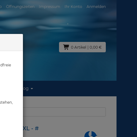
o
Öffnungszeiten
Impressum
Ihr Konto
Anmelden
0 Artikel
| 0,00 €
dfreie
Blog
. XXL - #
stehen,
us: Abverkauf
- Gr. XXL - #