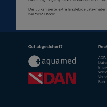
Das vulkanisierte, extra langlebige Latexmateri
wärmere Hände.
Gut abgesichert?
Rech
AGB 
Date
Impr
Wide
Vers
Barri