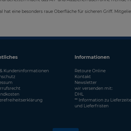
al hat eine besonders raue Oberfläche für sicheren Griff. Mitgel
tliches
Informationen
& Kundeninformationen
Retoure Online
nschutz
Kontakt
essum
Newsletter
rrufsrecht
wir versenden mit:
andkosten
DHL
erefreiheitserklärung
** Information zu Lieferzeit
und Lieferfristen