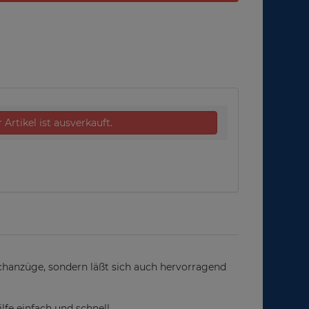
 Artikel ist ausverkauft.
chanzüge, sondern läßt sich auch hervorragend
fe einfach und schnell.