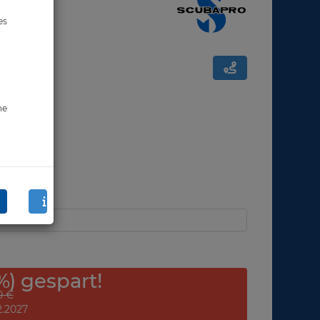
es
ne
%) gespart!
0 €
12.2027