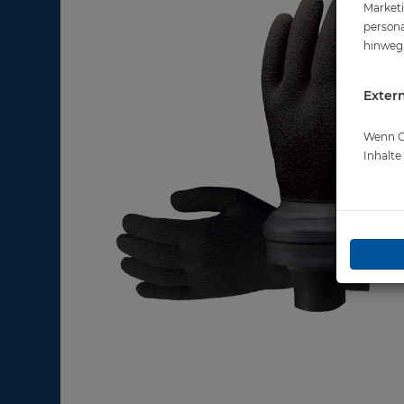
Marketi
persona
hinweg 
Extern
Wenn Co
Inhalt