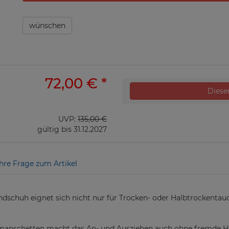
wünschen
72,00 €
*
Dieser
UVP:
135,00 €
gültig bis 31.12.2027
Ihre Frage zum Artikel
dschuh eignet sich nicht nur für Trocken- oder Halbtrockentau
xmanschetten macht das An- und Ausziehen auch ohne fremde Hil