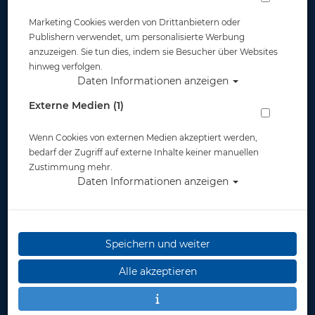
Marketing Cookies werden von Drittanbietern oder
Publishern verwendet, um personalisierte Werbung
anzuzeigen. Sie tun dies, indem sie Besucher über Websites
hinweg verfolgen.
Daten Informationen anzeigen
Sea & Sea - M67 Wide Angel Conversion
Externe Medien (1)
Lense 0.6X
Wenn Cookies von externen Medien akzeptiert werden,
Artikelnr.: sas-52123
bedarf der Zugriff auf externe Inhalte keiner manuellen
Zustimmung mehr.
Daten Informationen anzeigen
Herstellerpreis: 375,00 €
Speichern und weiter
375,00 €
*
Alle akzeptieren
Lieferbar