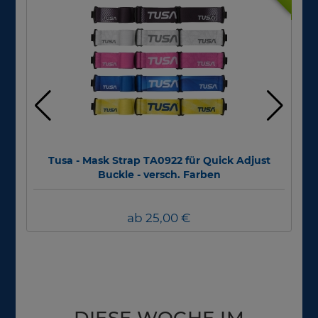
Tusa - Mask Strap TA0922 für Quick Adjust
Div
Buckle - versch. Farben
ab 25,00 €
DIESE WOCHE IM