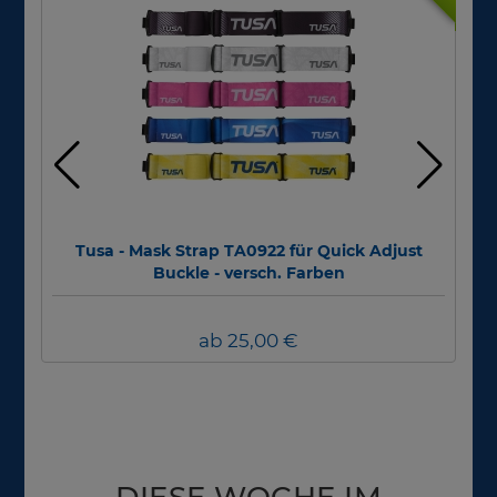
Tusa - Mask Strap TA0922 für Quick Adjust
Div
Buckle - versch. Farben
ab 25,00 €
DIESE WOCHE IM