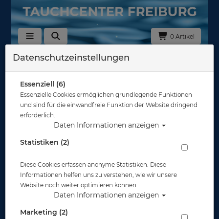
0 Artikel
Datenschutzeinstellungen
Socken & Füsslinge
In dieser Ansicht sind keine Produkte verfügbar
Essenziell (6)
Essenzielle Cookies ermöglichen grundlegende Funktionen
Gut abgesichert?
und sind für die einwandfreie Funktion der Website dringend
erforderlich.
Daten Informationen anzeigen
Rechtliches
Statistiken (2)
Diese Cookies erfassen anonyme Statistiken. Diese
Informationen
Informationen helfen uns zu verstehen, wie wir unsere
Website noch weiter optimieren können.
Daten Informationen anzeigen
Zahlungsmöglichkeiten
Marketing (2)