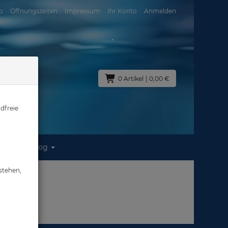
o
Öffnungszeiten
Impressum
Ihr Konto
Anmelden
0 Artikel
| 0,00 €
dfreie
Blog
s
stehen,