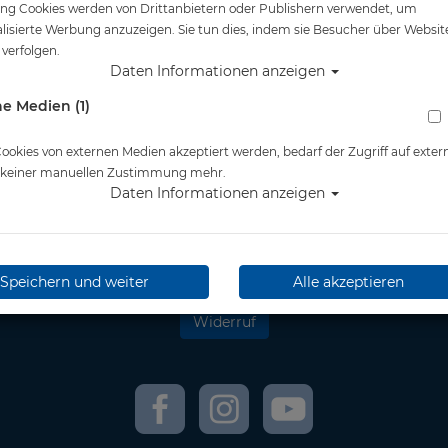
ng Cookies werden von Drittanbietern oder Publishern verwendet, um
lisierte Werbung anzuzeigen. Sie tun dies, indem sie Besucher über Websit
verfolgen.
tliches
Informationen
Daten Informationen anzeigen
e Medien (1)
& Kundeninformationen
Retoure Online
nschutz
Kontakt
essum
Newsletter
okies von externen Medien akzeptiert werden, bedarf der Zugriff auf exter
rrufsrecht
wir versenden mit:
e keiner manuellen Zustimmung mehr.
andkosten
DHL
Daten Informationen anzeigen
erefreiheitserklärung
** Information zu Lieferzeit
und Lieferfristen
Speichern und weiter
Alle akzeptieren
Widerruf