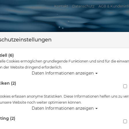
Kontakt
Datenschutz
AGB & Kundeninf
chutzeinstellungen
iell (6)
elle Cookies ermöglichen grundlegende Funktionen und sind für die einwan
n der Website dringend erforderlich.
Daten Informationen anzeigen
tiken (2)
assersport
Tauchkurse
Service
Reisen
Sie sind hier
Startseite
Sport
Spare Parts - GSM / M101A / M100 G.diver
ookies erfassen anonyme Statistiken. Diese Informationen helfen uns zu ver
 unsere Website noch weiter optimieren können.
vers
Daten Informationen anzeigen
ting (2)