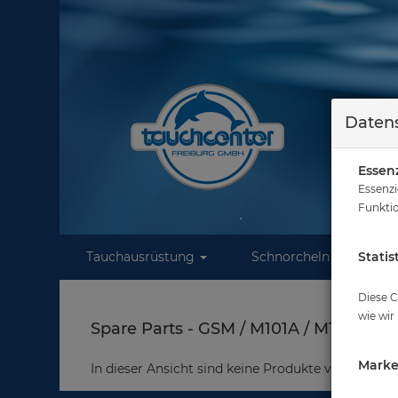
Datens
Essenz
Essenzi
Funktio
Tauchausrüstung
Schnorcheln
Statis
W
Diese C
wie wir
Spare Parts - GSM / M101A / M100 G.di
Marke
In dieser Ansicht sind keine Produkte verfügbar