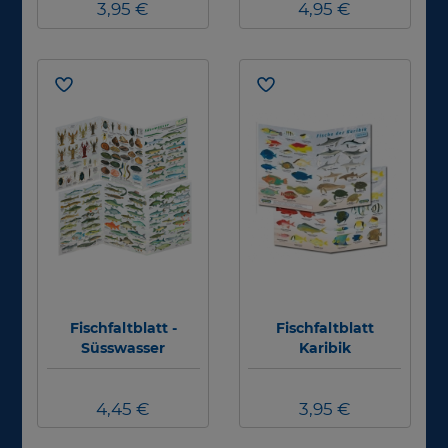
3,95 €
4,95 €
Fischfaltblatt -
Fischfaltblatt
Süsswasser
Karibik
4,45 €
3,95 €