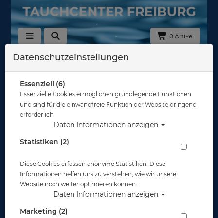
0 Artikel
Datenschutzeinstellungen
sub-base
Die
Firma Sub Base ist ein deutscher
Essenziell (6)
Hersteller von
Taucher-Logbüchern
.
Auch Taucherstempeln gehören mit zum Sortiment.
Essenzielle Cookies ermöglichen grundlegende Funktionen
und sind für die einwandfreie Funktion der Website dringend
Sortierung :
erforderlich.
Daten Informationen anzeigen
Statistiken (2)
Diese Cookies erfassen anonyme Statistiken. Diese
Informationen helfen uns zu verstehen, wie wir unsere
Website noch weiter optimieren können.
Daten Informationen anzeigen
Marketing (2)