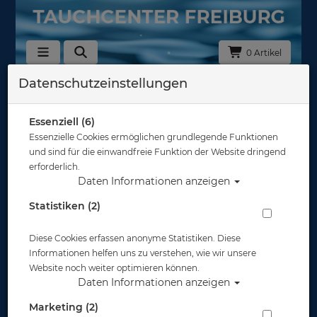
0 Artikel
Datenschutzeinstellungen
Gemeinsam abtauchen
Essenziell (6)
Essenzielle Cookies ermöglichen grundlegende Funktionen
und sind für die einwandfreie Funktion der Website dringend
Gemeinsam abtauchen!
erforderlich.
Daten Informationen anzeigen
Erlebe Abenteuer, lerne neues Buddys kennen –
mit dem Tauchcenter Freiburg!
Statistiken (2)
Unsere Tauchausfahrten bringen dich zu den
Diese Cookies erfassen anonyme Statistiken. Diese
schönsten Spots der Region und darüber hinaus –
Informationen helfen uns zu verstehen, wie wir unsere
professionell organisiert und mit jeder Menge Spaß
Website noch weiter optimieren können.
unter Gleichgesinnten.
Daten Informationen anzeigen
Damit du nie allein ins Wasser musst, haben wir eine
Marketing (2)
WhatsApp-Community
zur Tauchpartnersuche