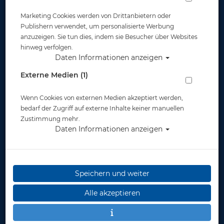
gegründet. Hier findest du schnell und unkompliziert
Marketing Cookies werden von Drittanbietern oder
Buddys für Ausfahrten, Trainings- oder
Publishern verwendet, um personalisierte Werbung
Spaßtauchgänge.
anzuzeigen. Sie tun dies, indem sie Besucher über Websites
Mach mit, vernetze dich und werde Teil unserer
hinweg verfolgen.
Tauch-Community!
Daten Informationen anzeigen
Alle Taucherinnen und Taucher sind herzlich
Externe Medien (1)
eingeladen – wir freuen uns auf dich!
Wenn Cookies von externen Medien akzeptiert werden,
bedarf der Zugriff auf externe Inhalte keiner manuellen
Zustimmung mehr.
Daten Informationen anzeigen
Speichern und weiter
Alle akzeptieren