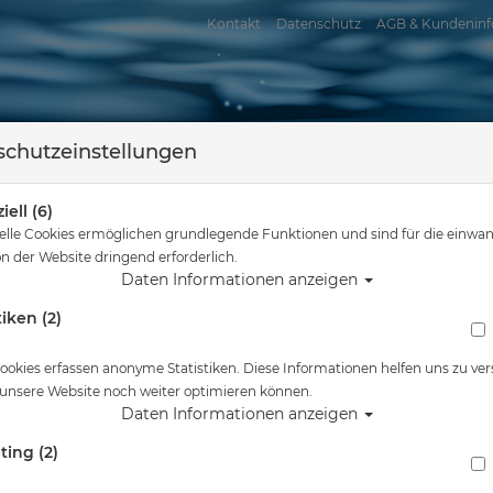
Kontakt
Datenschutz
AGB & Kundeninf
chutzeinstellungen
iell (6)
elle Cookies ermöglichen grundlegende Funktionen und sind für die einwan
n der Website dringend erforderlich.
Daten Informationen anzeigen
tiken (2)
assersport
Tauchkurse
Service
Reisen
Sie sind hier
Freitauchen
Tauchmasken
ookies erfassen anonyme Statistiken. Diese Informationen helfen uns zu ver
 unsere Website noch weiter optimieren können.
Daten Informationen anzeigen
aften Herstellern wie Aqualung, Atomic Aquatics, Mares, Polari
ting (2)