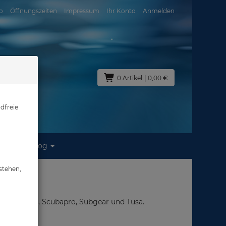
o
Öffnungszeiten
Impressum
Ihr Konto
Anmelden
0 Artikel
| 0,00 €
dfreie
Blog
stehen,
s, Poseidon, Scubapro, Subgear und Tusa.