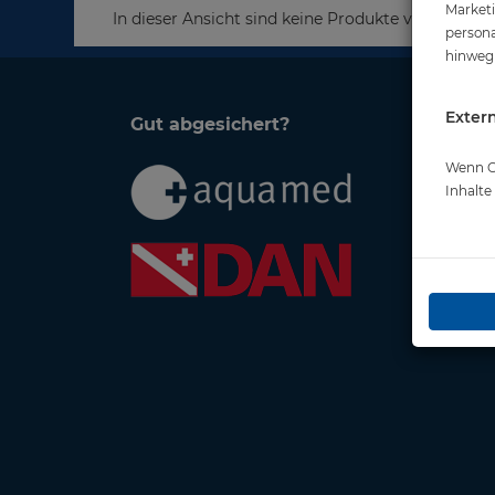
Marketi
In dieser Ansicht sind keine Produkte verfügbar
persona
hinweg 
Extern
Gut abgesichert?
Rech
Wenn Co
AGB 
Inhalt
Date
Impr
Wide
Vers
Barri