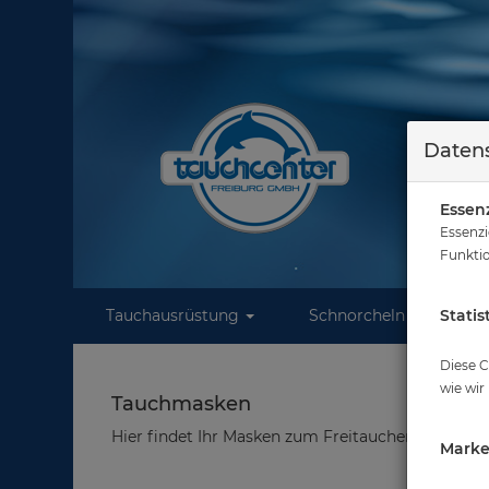
Datens
Essenz
Essenzi
Funktio
Tauchausrüstung
Schnorcheln
Statis
W
Diese C
wie wir
Tauchmasken
Hier findet Ihr Masken zum Freitauchen von namh
Marke