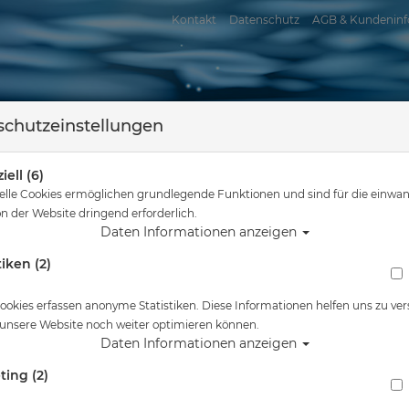
Kontakt
Datenschutz
AGB & Kundeninf
chutzeinstellungen
iell (6)
elle Cookies ermöglichen grundlegende Funktionen und sind für die einwan
n der Website dringend erforderlich.
Daten Informationen anzeigen
tiken (2)
assersport
Tauchkurse
Service
Reisen
Sie sind hier
Freitauchen
Tauchtaschen
ookies erfassen anonyme Statistiken. Diese Informationen helfen uns zu ver
 unsere Website noch weiter optimieren können.
Daten Informationen anzeigen
, Bags, Rucksäcke und Netztaschen speziell für Freitaucher v
ting (2)