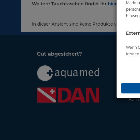
Marketi
Weitere Tauchtaschen findet Ihr
hier
persona
hinweg 
In dieser Ansicht sind keine Produkte verfügbar
Extern
Wenn Co
Gut abgesichert?
Rech
Inhalt
AGB 
Date
Impr
Wide
Vers
Barri