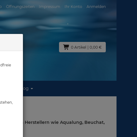
o
Öffnungszeiten
Impressum
Ihr Konto
Anmelden
0 Artikel
| 0,00 €
dfreie
Blog
stehen,
on führenden Herstellern wie Aqualung, Beuchat,