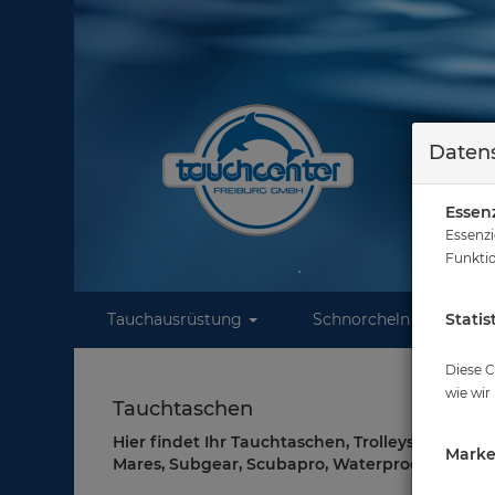
Datens
Essenz
Essenzi
Funktio
Tauchausrüstung
Schnorcheln
Statis
W
Diese C
wie wir
Tauchtaschen
Hier findet Ihr Tauchtaschen, Trolleys, Koffer
Marke
Mares, Subgear, Scubapro, Waterproof.