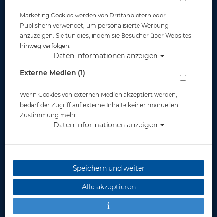
Marketing Cookies werden von Drittanbietern oder
Publishern verwendet, um personalisierte Werbung
anzuzeigen. Sie tun dies, indem sie Besucher über Websites
hinweg verfolgen.
Daten Informationen anzeigen
Tusa - Mini Kleio Dry - Junior - Set in
Externe Medien (1)
verschiedenen Farben
Wenn Cookies von externen Medien akzeptiert werden,
Artikelnr.: tus-UC2022Pmaster
bedarf der Zugriff auf externe Inhalte keiner manuellen
Zustimmung mehr.
Daten Informationen anzeigen
Herstellerpreis: 49,50 €
Speichern und weiter
ab
49,50 €
*
Alle akzeptieren
Lieferbar in