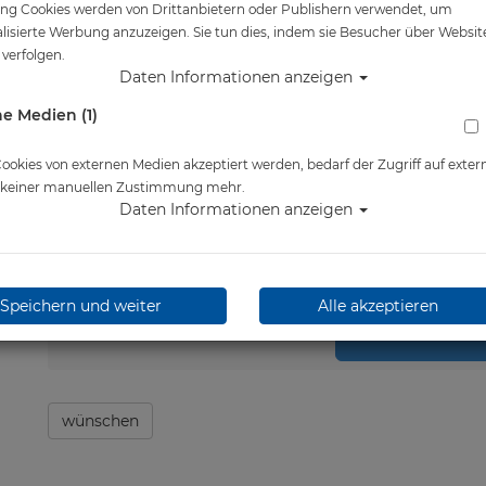
ng Cookies werden von Drittanbietern oder Publishern verwendet, um
Artikelnr.: vdst-5250-04
lisierte Werbung anzuzeigen. Sie tun dies, indem sie Besucher über Websit
verfolgen.
4,90 €
*
Daten Informationen anzeigen
e Medien (1)
Lieferbar in 1-3 Werktage
okies von externen Medien akzeptiert werden, bedarf der Zugriff auf exter
e keiner manuellen Zustimmung mehr.
Daten Informationen anzeigen
Stk.
in 
Speichern und weiter
Alle akzeptieren
wünschen