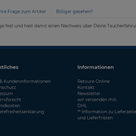
Ihre Frage zum Artikel
Billiger gesehen?
 fest und hast damit einen Nachweis über Deine Taucherfahrung
tliches
Informationen
& Kundeninformationen
Retoure Online
nschutz
Kontakt
essum
Newsletter
rrufsrecht
wir versenden mit:
andkosten
DHL
erefreiheitserklärung
** Information zu Lieferzeit
und Lieferfristen