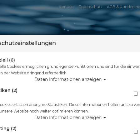
Kontakt
Datenschutz
AGB & Kundeninf
chutzeinstellungen
iell (6)
elle Cookies ermöglichen grundlegende Funktionen und sind für die einwan
n der Website dringend erforderlich.
Daten Informationen anzeigen
tiken (2)
assersport
Tauchkurse
Service
Reisen
Sie sind hier
Tauchausrüstung
VDST-Logbuch für Taucher
ookies erfassen anonyme Statistiken. Diese Informationen helfen uns zu ver
 unsere Website noch weiter optimieren können.
Alle Artikel zeigen aus: Logbüche
Daten Informationen anzeigen
ting (2)
VDST-Logbuch für Taucher