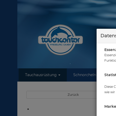
Datens
Essenz
Essenzi
Funktio
Tauchausrüstung
Schnorcheln
Statis
W
Diese C
wie wir
Zurück
Marke