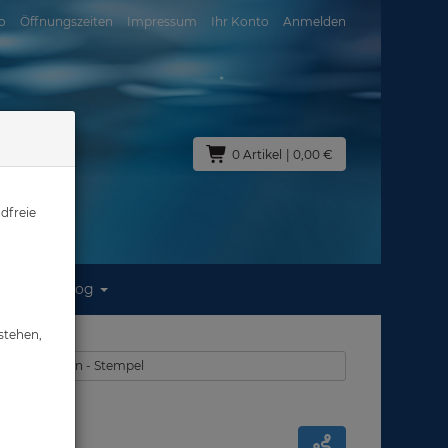
o
Öffnungszeiten
Impressum
Ihr Konto
Anmelden
0 Artikel
| 0,00 €
dfreie
Blog
stehen,
r - Fischkarten - Stempel