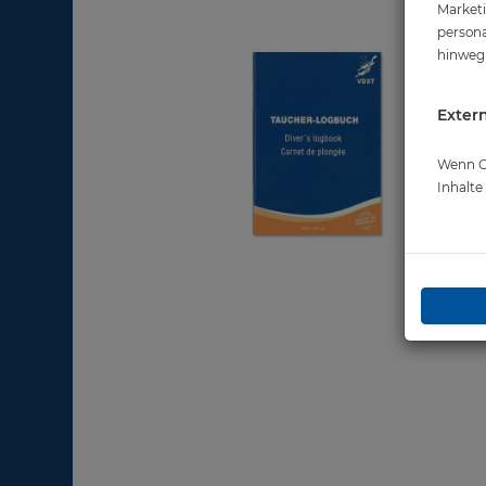
Marketi
persona
hinweg 
Extern
Wenn Co
Inhalt