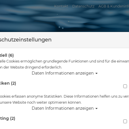
Kontakt
Datenschutz
AGB & Kundeninf
chutzeinstellungen
iell (6)
elle Cookies ermöglichen grundlegende Funktionen und sind für die einwan
n der Website dringend erforderlich.
Daten Informationen anzeigen
tiken (2)
assersport
Tauchkurse
Service
Reisen
Sie sind hier
Tauchausrüstung
Zeagle Tarierjacket Stiletto - Gr: L
ookies erfassen anonyme Statistiken. Diese Informationen helfen uns zu ver
 unsere Website noch weiter optimieren können.
Alle Artikel zeigen aus:
Daten Informationen anzeigen
ting (2)
Zeagle Tarierjacket Stiletto - Gr: L