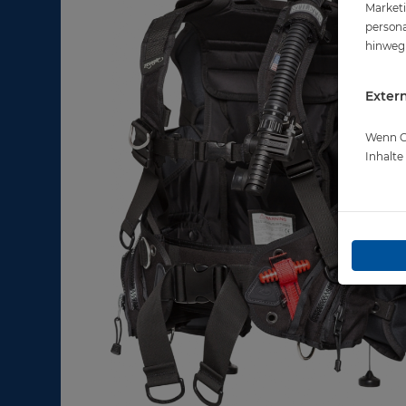
Marketi
persona
hinweg 
Extern
Wenn Co
Inhalt