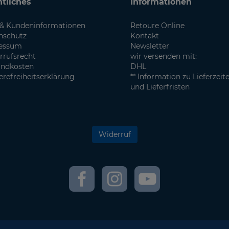
tliches
Informationen
& Kundeninformationen
Retoure Online
nschutz
Kontakt
essum
Newsletter
rrufsrecht
wir versenden mit:
andkosten
DHL
erefreiheitserklärung
** Information zu Lieferzeit
und Lieferfristen
Widerruf