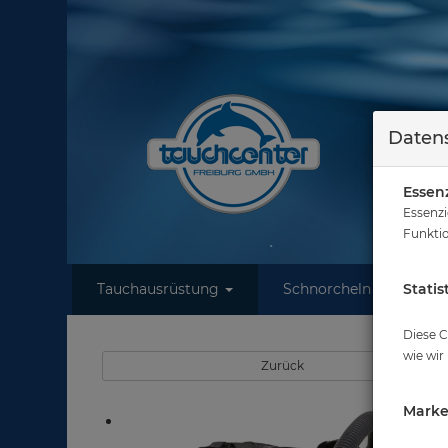
Datens
Essenz
Essenzi
Funktio
Tauchausrüstung
Schnorcheln
Statis
W
Diese C
wie wir
Zurück
Marke