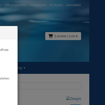
o
Öffnungszeiten
Impressum
Ihr Konto
Anmelden
0 Artikel
| 0,00 €
dfreie
Blog
stehen,
 Tarierjackets