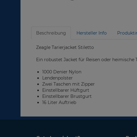
Beschreibung
Hersteller Info
Produkti
Zeagle Tarierjacket Stiletto
Ein robustet Jacket für Reisen oder heimisch
1000 Denier Nylon
Lendenpolster
Zwei Taschen mit Zipper
Einstellbarer Hüftgurt
Einstellbarer Brustgurt
16 Liter Auftrieb