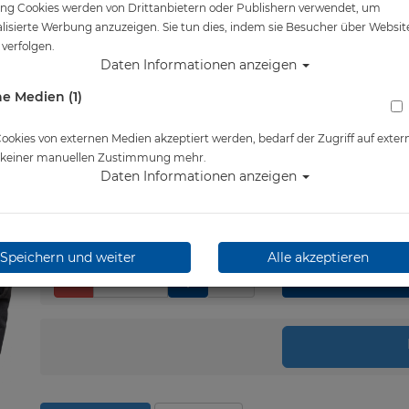
ng Cookies werden von Drittanbietern oder Publishern verwendet, um
Artikelnr.: zea-7104RKL
lisierte Werbung anzuzeigen. Sie tun dies, indem sie Besucher über Websit
verfolgen.
Daten Informationen anzeigen
Herstellerpreis: 669,00 €
e Medien (1)
649,00 €
*
okies von externen Medien akzeptiert werden, bedarf der Zugriff auf exter
Lieferbar in bitte telef.
e keiner manuellen Zustimmung mehr.
erfragen
Daten Informationen anzeigen
Speichern und weiter
Alle akzeptieren
Stk.
in 