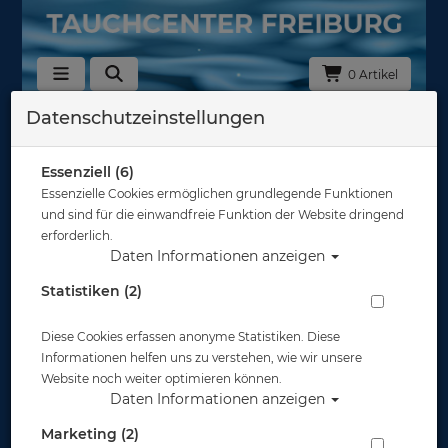
0 Artikel
Datenschutzeinstellungen
Zubehör Trockentauchanzüge
In dieser Ansicht sind keine Produkte verfügbar
Essenziell (6)
Essenzielle Cookies ermöglichen grundlegende Funktionen
Gut abgesichert?
und sind für die einwandfreie Funktion der Website dringend
erforderlich.
Daten Informationen anzeigen
Rechtliches
Statistiken (2)
Diese Cookies erfassen anonyme Statistiken. Diese
Informationen
Informationen helfen uns zu verstehen, wie wir unsere
Website noch weiter optimieren können.
Daten Informationen anzeigen
Zahlungsmöglichkeiten
Marketing (2)