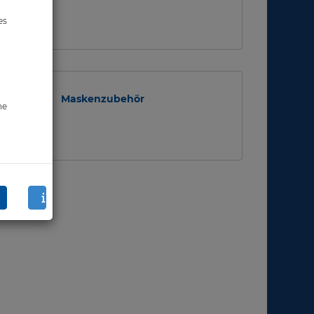
es
Maskenzubehör
ne