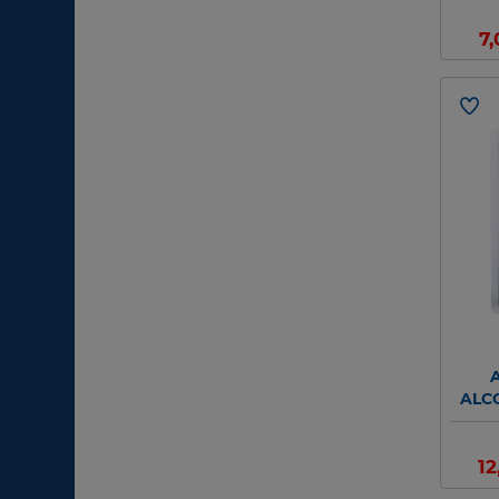
7
ALC
1