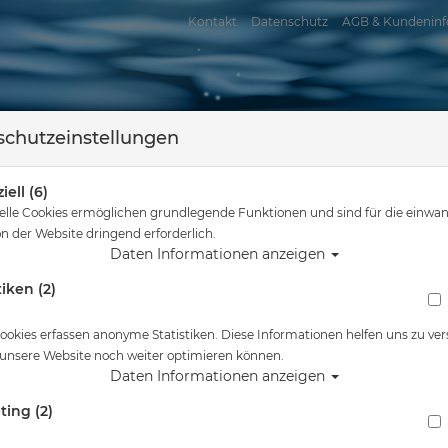
Kontakt
Datenschutz
AGB & Kundeninf
chutzeinstellungen
iell (6)
elle Cookies ermöglichen grundlegende Funktionen und sind für die einwan
n der Website dringend erforderlich.
Daten Informationen anzeigen
tiken (2)
assersport
Tauchkurse
Service
Reisen
Sie sind hier
Tauchausrüstung
Zubehör
ookies erfassen anonyme Statistiken. Diese Informationen helfen uns zu ver
 unsere Website noch weiter optimieren können.
hör
Daten Informationen anzeigen
ting (2)
ABC- & Maskentaschen & -boxen