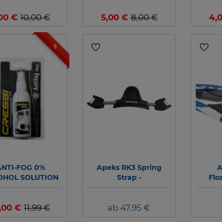
pieces) - Abverkauf
piece
,00 €
10,00 €
5,00 €
8,00 €
4,
%
ANTI-FOG 0%
Apeks RK3 Spring
A
OHOL SOLUTION
Strap -
Flo
60ml
Ersatzflossenbänder
Ersatz
2,00 €
11,99 €
ab 47,95 €