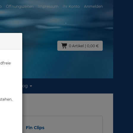
o
Öffnungszeiten
Impressum
Ihr Konto
Anmelden
0 Artikel
| 0,00 €
dfreie
Blog
stehen,
Fin Clips