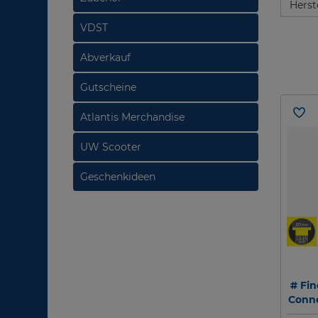
Herst
VDST
Abverkauf
Gutscheine
Atlantis Merchandise
UW Scooter
Geschenkideen
# Finc
Conne