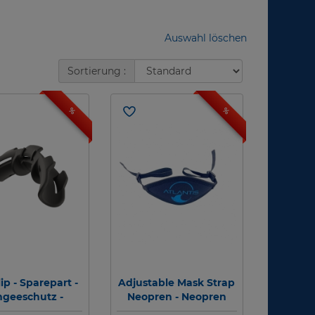
Auswahl löschen
Sortierung :
%
%
lip - Sparepart -
Adjustable Mask Strap
geeschutz -
Neopren - Neopren
e Protector (2
Maskenband - Atlantis