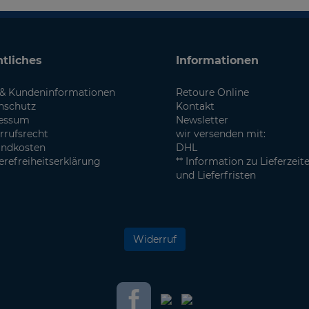
tliches
Informationen
& Kundeninformationen
Retoure Online
nschutz
Kontakt
essum
Newsletter
rrufsrecht
wir versenden mit:
andkosten
DHL
erefreiheitserklärung
** Information zu Lieferzeit
und Lieferfristen
Widerruf