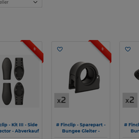
eller
%
%
lip - Kit III - Side
# Finclip - Sparepart -
# Finc
ctor - Abverkauf
Bungee Gleiter -
Bun
Bungee Cursor (2
Bunge