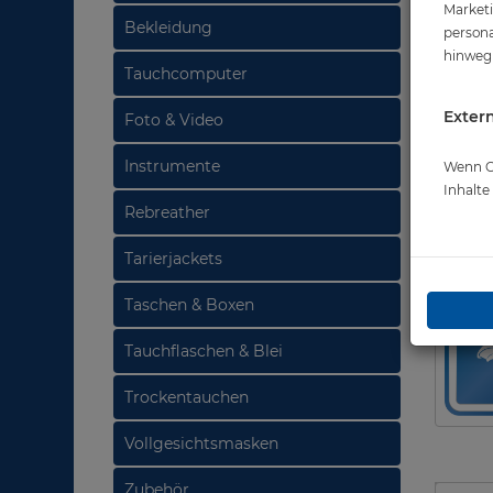
Marketi
Bekleidung
persona
hinweg 
Tauchcomputer
Extern
Foto & Video
Instrumente
Wenn Co
Inhalt
Rebreather
Tarierjackets
Taschen & Boxen
Tauchflaschen & Blei
Trockentauchen
Vollgesichtsmasken
Zubehör