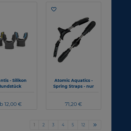
ntis - Silikon
Atomic Aquatics -
undstück
Spring Straps - nur
Atomic Aquatics
b 12,00 €
71,20 €
1
2
3
4
5
12