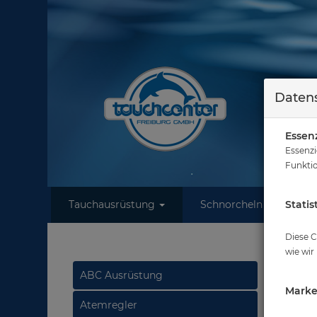
Datens
Essenz
Essenzi
Funktio
Tauchausrüstung
Schnorcheln
Statis
W
Diese C
wie wir
Zube
ABC Ausrüstung
Marke
Atemregler