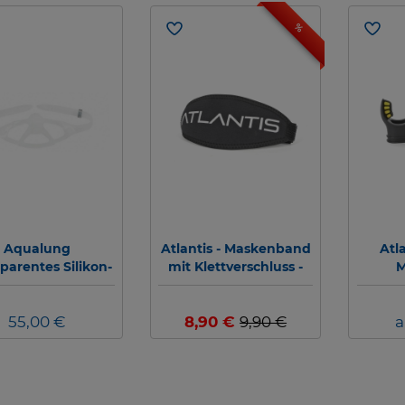
%
Aqualung
Atlantis - Maskenband
Atla
parentes Silikon-
mit Klettverschluss -
M
skenband (5er
Farbe: Schwarz #
Pack)
55,00 €
8,90 €
9,90 €
a