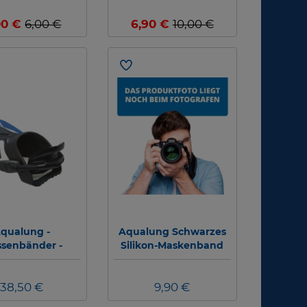
s) - Abverkauf
Logo #
00 €
6,00 €
6,90 €
10,00 €
qualung -
Aqualung Schwarzes
ssenbänder -
Silikon-Maskenband
bänder - Phazer
- 1 Paar
38,50 €
9,90 €