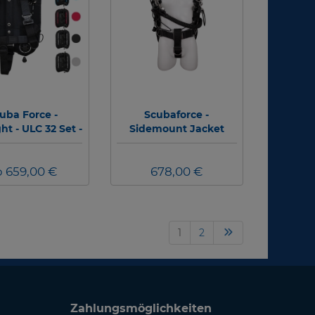
uba Force -
Scubaforce -
ght - ULC 32 Set -
Sidemount Jacket
eisejacket
Blade Set Comfort -
preassembled
b 659,00 €
678,00 €
1
2
Zahlungsmöglichkeiten