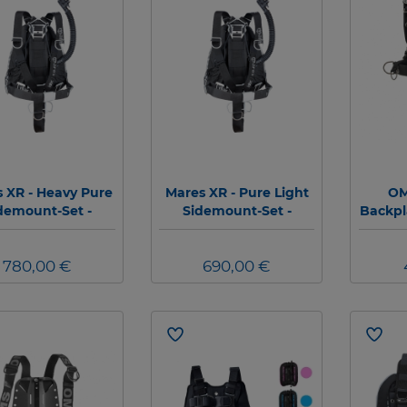
 XR - Heavy Pure
Mares XR - Pure Light
OM
demount-Set -
Sidemount-Set -
Backpl
tiertes System
montiertes System
Harnes
S
780,00 €
690,00 €