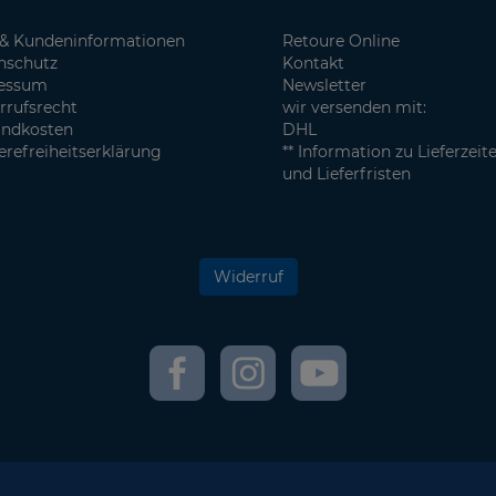
& Kundeninformationen
Retoure Online
nschutz
Kontakt
essum
Newsletter
rrufsrecht
wir versenden mit:
andkosten
DHL
erefreiheitserklärung
** Information zu Lieferzeit
und Lieferfristen
Widerruf