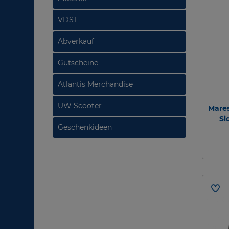
VDST
Abverkauf
Gutscheine
Atlantis Merchandise
UW Scooter
Mares
Si
Geschenkideen
mon