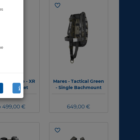
es
ne
- HV Sinlge - XR
Mares - Tactical Green
ckmount-Set
- Single Bachmount
Set - XR Line
 499,00 €
649,00 €