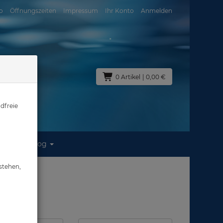
o
Öffnungszeiten
Impressum
Ihr Konto
Anmelden
0 Artikel
| 0,00 €
dfreie
Blog
stehen,