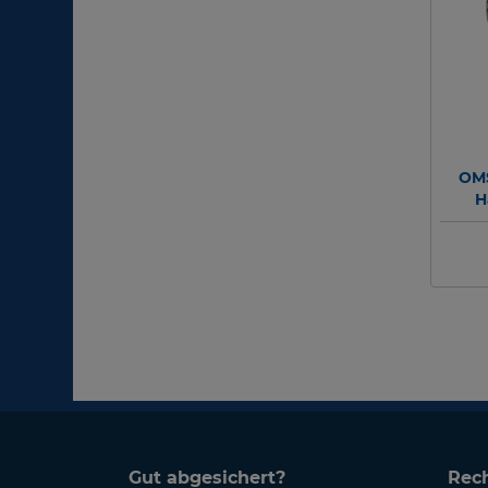
OM
H
Alum
Gut abgesichert?
Rech