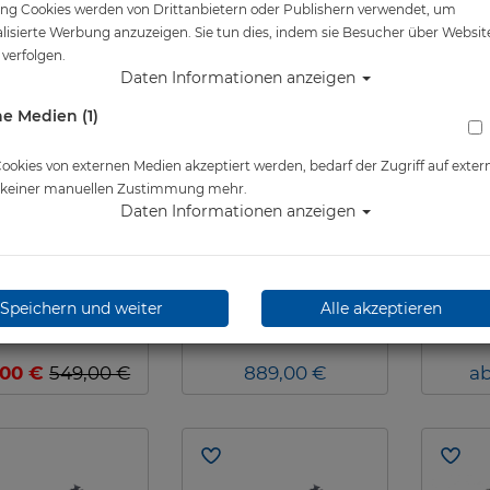
ng Cookies werden von Drittanbietern oder Publishern verwendet, um
%
lisierte Werbung anzuzeigen. Sie tun dies, indem sie Besucher über Websit
verfolgen.
Daten Informationen anzeigen
e Medien (1)
okies von externen Medien akzeptiert werden, bedarf der Zugriff auf exter
e keiner manuellen Zustimmung mehr.
Daten Informationen anzeigen
tis X-WING 32lbs -
Apeks WTX-D40 Kit
Mares 
Jacket-Set #
mit Edelstahl-
Ba
Speichern und weiter
Alle akzeptieren
Backplate
,00 €
549,00 €
889,00 €
ab