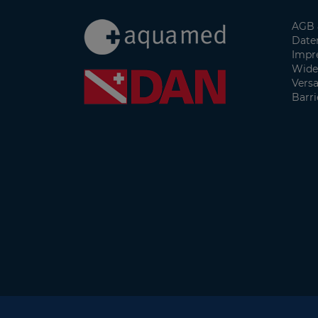
AGB 
Date
Impr
Wide
Vers
Barri