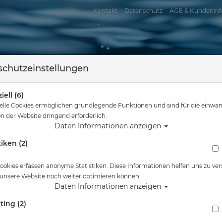
Kontakt
Datenschutz
AGB & Kundeninf
chutzeinstellungen
iell (6)
elle Cookies ermöglichen grundlegende Funktionen und sind für die einwan
n der Website dringend erforderlich.
Daten Informationen anzeigen
tiken (2)
assersport
Tauchkurse
Service
Reisen
Sie sind hier
Tauchausrüstung
10704040 - Tech-Jackets - Sets
ookies erfassen anonyme Statistiken. Diese Informationen helfen uns zu ver
 unsere Website noch weiter optimieren können.
040 - Tech-Jackets - Sets
Daten Informationen anzeigen
erung :
ting (2)