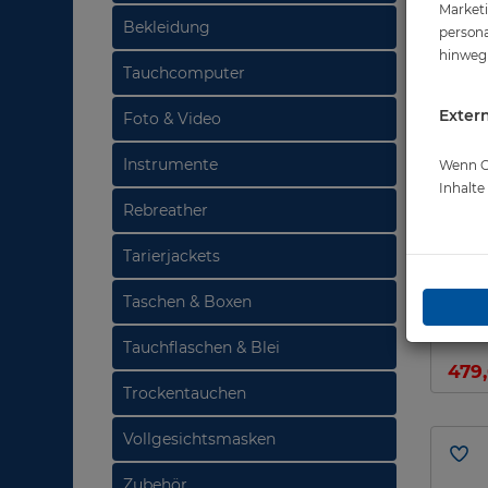
Marketi
Bekleidung
persona
hinweg 
Tauchcomputer
Extern
Foto & Video
Instrumente
Wenn Co
Inhalt
Rebreather
Tarierjackets
Atlan
Taschen & Boxen
Tauchflaschen & Blei
479
Trockentauchen
Vollgesichtsmasken
Zubehör