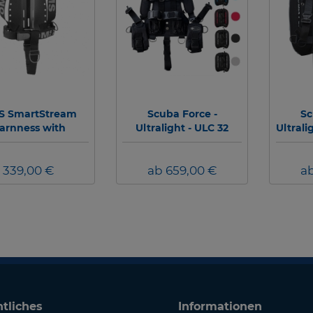
S SmartStream
Scuba Force -
Sc
arnness with
Ultralight - ULC 32
Ultrali
inum Backplate
Deluxe Set -
R
Reisejacket
339,00 €
ab 659,00 €
a
tliches
Informationen