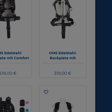
S Edelstahl
OMS Edelstahl-
ate mit Comfort
Backplate mit
s System III und
SmartStream-Harness
chrittgurt
419,00 €
319,00 €