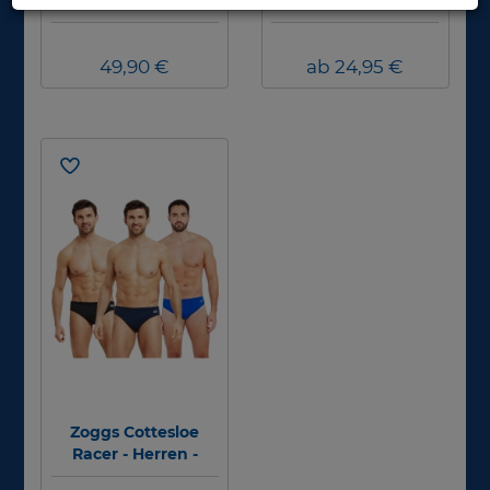
Damen - Farbe:
Badehose - Herren
schwarz/silber -
Größe: 42 -
Abverkauf #
49,90 €
ab 24,95 €
Zoggs Cottesloe
Racer - Herren -
Badehose