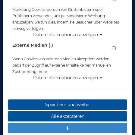
# Schwimmanzug
HEAD Badeanzug
Marketing Cookies werden von Drittanbietern oder
PHOTON Lady -
Sws RACING TANK
Farbe: orange -
X-Lycra Solid h.c. -
Publishern verwendet, um personalisierte Werbung
Größe: IT40 DE34 -
Gr. 28 - Abverkauf #
anzuzeigen. Sie tun dies, indem sie Besucher über Websites
Abverkauf
30,67 €
27,00 €
hinweg verfolgen.
Daten Informationen anzeigen
Externe Medien (1)
Wenn Cookies von externen Medien akzeptiert werden,
bedarf der Zugriff auf externe Inhalte keiner manuellen
Zustimmung mehr.
Daten Informationen anzeigen
Speichern und weiter
Alle akzeptieren
Head RACING TANK
Mares - Seaside