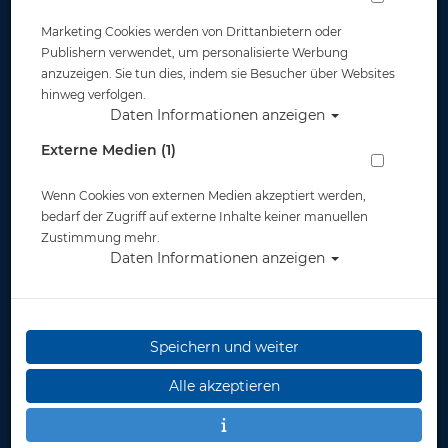
Marketing Cookies werden von Drittanbietern oder
Publishern verwendet, um personalisierte Werbung
anzuzeigen. Sie tun dies, indem sie Besucher über Websites
hinweg verfolgen.
Daten Informationen anzeigen
Head RACING TANK Damen - Farbe:
Externe Medien (1)
schwarz/silber - Größe: 42 - Abverkauf #
Wenn Cookies von externen Medien akzeptiert werden,
Artikelnr.: head-45210142bksi
bedarf der Zugriff auf externe Inhalte keiner manuellen
Zustimmung mehr.
Daten Informationen anzeigen
Herstellerpreis: 49,90 €
Speichern und weiter
49,90 €
*
Alle akzeptieren
Lieferbar