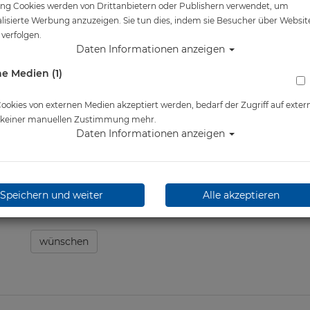
ng Cookies werden von Drittanbietern oder Publishern verwendet, um
Artikelnr.: apk-FA2480master
lisierte Werbung anzuzeigen. Sie tun dies, indem sie Besucher über Websit
verfolgen.
Daten Informationen anzeigen
e Medien (1)
Herstellerpreis: 179,00 €
ab
139,00 €
*
okies von externen Medien akzeptiert werden, bedarf der Zugriff auf exter
e keiner manuellen Zustimmung mehr.
Daten Informationen anzeigen
Lieferbar in
Speichern und weiter
Alle akzeptieren
wünschen