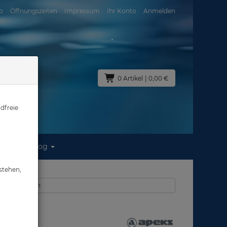
o
Öffnungszeiten
Impressum
Ihr Konto
Anmelden
0 Artikel
| 0,00 €
dfreie
Blog
stehen,
 Geräteflossen