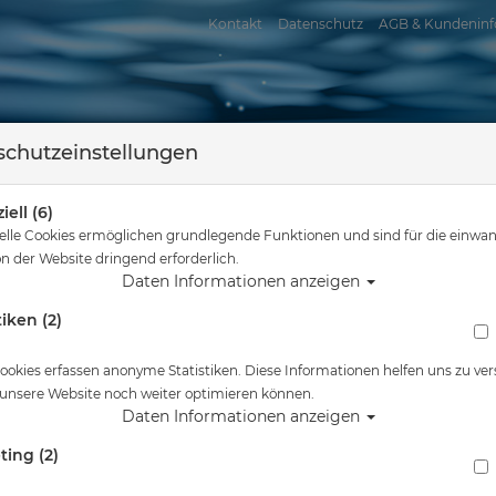
Kontakt
Datenschutz
AGB & Kundeninf
chutzeinstellungen
iell (6)
elle Cookies ermöglichen grundlegende Funktionen und sind für die einwan
n der Website dringend erforderlich.
Daten Informationen anzeigen
tiken (2)
assersport
Tauchkurse
Service
Reisen
Sie sind hier
Tauchausrüstung
Apeks Geräteflosse - RK3 Fin
ookies erfassen anonyme Statistiken. Diese Informationen helfen uns zu ver
 unsere Website noch weiter optimieren können.
Alle Artikel zeigen aus:
Daten Informationen anzeigen
ting (2)
Apeks Geräteflosse - RK3 Fin