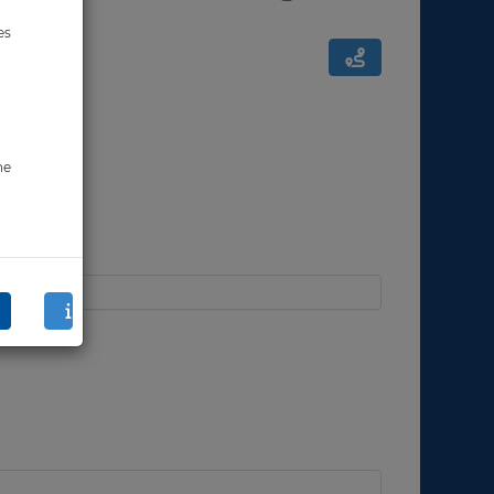
es
ne