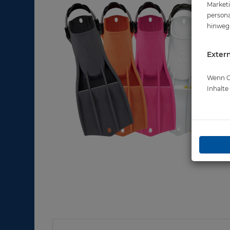
Marketi
persona
hinweg 
Extern
Wenn Co
Inhalt