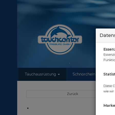
Datens
Essenz
Essenzi
Funktio
Tauchausrüstung
Schnorcheln
Statis
W
Diese C
wie wir
Zurück
Marke