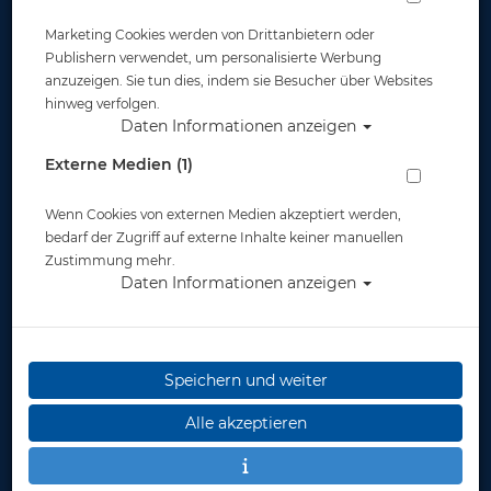
Marketing Cookies werden von Drittanbietern oder
Publishern verwendet, um personalisierte Werbung
anzuzeigen. Sie tun dies, indem sie Besucher über Websites
hinweg verfolgen.
Daten Informationen anzeigen
Alu Doppelgerät mit Absperrbrücke und
Externe Medien (1)
V4tec Schellen 2x11.1 L - 207bar
Wenn Cookies von externen Medien akzeptiert werden,
Artikelnr.: pol-14111
bedarf der Zugriff auf externe Inhalte keiner manuellen
Zustimmung mehr.
Daten Informationen anzeigen
Speichern und weiter
Herstellerpreis: 910,00 €
Alle akzeptieren
722,40 €
*