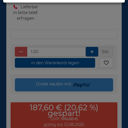
Lieferbar
in bitte telef.
erfragen
Stk.
in den Warenkorb legen
Direkt kaufen mit
187,60 € (20.62 %)
gespart!
UVP:
910,00 €
gültig bis 12.08.2026