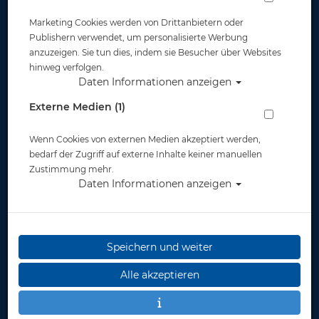
Marketing Cookies werden von Drittanbietern oder
Publishern verwendet, um personalisierte Werbung
anzuzeigen. Sie tun dies, indem sie Besucher über Websites
hinweg verfolgen.
Daten Informationen anzeigen
Apeks Atemregler TX50 mit 1.St. Apeks
Externe Medien (1)
DST - 100cm Schlauch #
Wenn Cookies von externen Medien akzeptiert werden,
Artikelnr.: apk-10488
bedarf der Zugriff auf externe Inhalte keiner manuellen
Zustimmung mehr.
Daten Informationen anzeigen
Speichern und weiter
Herstellerpreis: 529,00 €
Alle akzeptieren
349,00 €
*