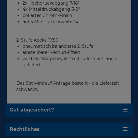
2x Hochdruckabgang 7/16"
4x Mitteldruckabgang 3/8"
poliertes Chrom-Finish
auf 5 MD-Ports erweiterbar
2. Stufe Apeks TX50
pneumatisch balancierte 2. Stufe
einstellbarer Venturi-Effekt
wird als "stage Regler" mit 100cm Schlauch
geliefert
Das Set wird auf Anfrage bestellt - die Lieferzeit
schwankt.
Gut abgesichert?
Rechtliches