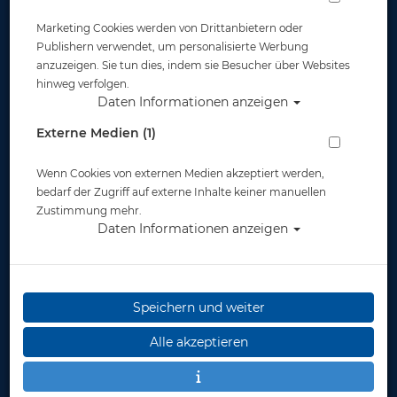
Marketing Cookies werden von Drittanbietern oder
Publishern verwendet, um personalisierte Werbung
anzuzeigen. Sie tun dies, indem sie Besucher über Websites
hinweg verfolgen.
Daten Informationen anzeigen
Apeks Geräteflosse - RK3-HD Fin -
Externe Medien (1)
Orange - Gr: M
Wenn Cookies von externen Medien akzeptiert werden,
Artikelnr.: apk-FA2470808M
bedarf der Zugriff auf externe Inhalte keiner manuellen
Zustimmung mehr.
Daten Informationen anzeigen
Speichern und weiter
Herstellerpreis: 179,00 €
Alle akzeptieren
139,00 €
*