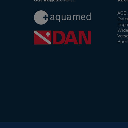
AGB 
Date
Impr
Wide
Vers
Barri