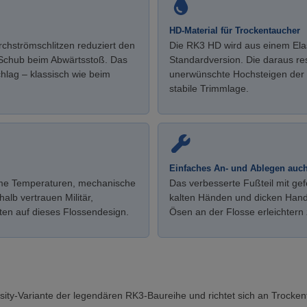
HD-Material für Trockentaucher
urchströmschlitzen reduziert den
Die RK3 HD wird aus einem Elas
 Schub beim Abwärtsstoß. Das
Standardversion. Die daraus re
chlag – klassisch wie beim
unerwünschte Hochsteigen der 
stabile Trimmlage.
Einfaches An- und Ablegen auch
eme Temperaturen, mechanische
Das verbesserte Fußteil mit gef
lb vertrauen Militär,
kalten Händen und dicken Hand
en auf dieses Flossendesign.
Ösen an der Flosse erleichter
sity-Variante der legendären RK3-Baureihe und richtet sich an Trockent