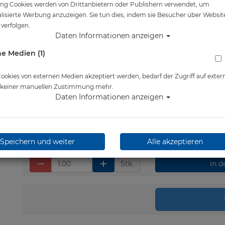
ng Cookies werden von Drittanbietern oder Publishern verwendet, um
Artikelnr.: apk-FA2470101XL
lisierte Werbung anzuzeigen. Sie tun dies, indem sie Besucher über Websit
verfolgen.
Daten Informationen anzeigen
e Medien (1)
Herstellerpreis: 179,00 €
139,00 €
*
okies von externen Medien akzeptiert werden, bedarf der Zugriff auf exter
e keiner manuellen Zustimmung mehr.
Daten Informationen anzeigen
Lieferbar in 1-2 Wochen
Speichern und weiter
Alle akzeptieren
Stk.
in 