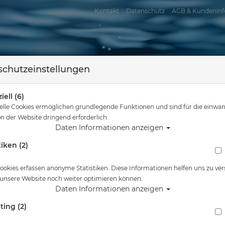
Kontakt
Datenschutz
AGB & Kundeninf
chutzeinstellungen
iell (6)
elle Cookies ermöglichen grundlegende Funktionen und sind für die einwan
n der Website dringend erforderlich.
Daten Informationen anzeigen
tiken (2)
assersport
Tauchkurse
Service
Reisen
nd hier
Tauchausrüstung
Apeks Geräteflosse - RK3-HD Fin - Schwarz - 
ookies erfassen anonyme Statistiken. Diese Informationen helfen uns zu ver
 unsere Website noch weiter optimieren können.
Alle Artikel zeigen aus:
Daten Informationen anzeigen
ting (2)
Apeks Geräteflosse - RK3-HD Fin - Schwarz - 