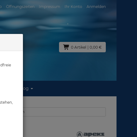
o
Öffnungszeiten
Impressum
Ihr Konto
Anmelden
0 Artikel
| 0,00 €
dfreie
Blog
Gr: XL
stehen,
 Geräteflossen
Gr: XL