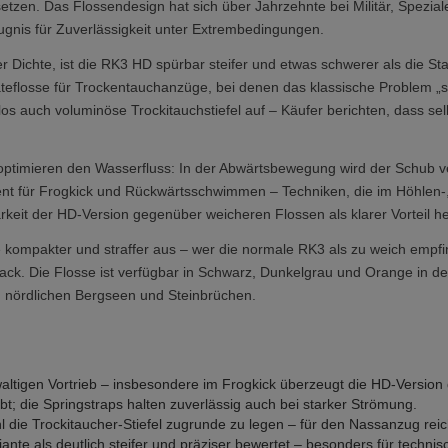
 setzen. Das Flossendesign hat sich über Jahrzehnte bei Militär, Spezi
ugnis für Zuverlässigkeit unter Extrembedingungen.
 Dichte, ist die RK3 HD spürbar steifer und etwas schwerer als die Sta
teflosse für Trockentauchanzüge, bei denen das klassische Problem „s
 auch voluminöse Trockitauchstiefel auf – Käufer berichten, dass sel
 optimieren den Wasserfluss: In der Abwärtsbewegung wird der Schub v
ient für Frogkick und Rückwärtsschwimmen – Techniken, die im Höhlen-
arkeit der HD-Version gegenüber weicheren Flossen als klarer Vorteil 
e kompakter und straffer aus – wer die normale RK3 als zu weich em
ck. Die Flosse ist verfügbar in Schwarz, Dunkelgrau und Orange in den
 nördlichen Bergseen und Steinbrüchen.
ltigen Vortrieb – insbesondere im Frogkick überzeugt die HD-Versio
obt; die Springstraps halten zuverlässig auch bei starker Strömung.
die Trockitaucher-Stiefel zugrunde zu legen – für den Nassanzug reich
iante als deutlich steifer und präziser bewertet – besonders für tech