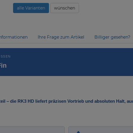
alle Varianten
wünschen
nformationen
Ihre Frage zum Artikel
Billiger gesehen?
OSSEN
in
teil – die RK3 HD liefert präzisen Vortrieb und absoluten Halt, a