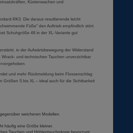
aleinsatzkräften, Küstenwachen und
ndard-RK3. Die daraus resultierende leicht
chwimmende Füße" den Auftrieb empfindlich stört.
bst Schuhgröße 48 in der XL-Variante gut
erstärkt, in der Aufwärtsbewegung der Widerstand
, Wrack- und technischen Tauchen unverzichtbar
hervorgehoben.
pfindet und mehr Rückmeldung beim Flossenschlag
 Größen S bis XL – ideal auch für die Sichtbarkeit
n gegenüber weicheren Modellen.
t häufig eine Größe kleiner.
nisches Tauchen und Höhlentauchgänge bevorzugt.