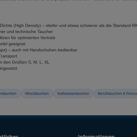
Dichte (High Density) – steifer und etwas schwerer als die Standard-R
her und technische Taucher
tzen für optimierten Vortrieb
efel geeignet
raps) – auch mit Handschuhen bedienbar
Transport
in den Größen S, M, L, XL
ingesetzt
entauchen
Wracktauchen
Kaltwassertauchen
Berufstauchen & Resc
tliches
Informationen