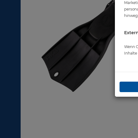
Marketi
persona
hinweg 
Extern
Wenn Co
Inhalt