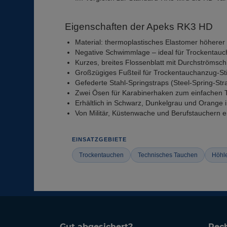
Eigenschaften der Apeks RK3 HD
Material: thermoplastisches Elastomer höherer 
Negative Schwimmlage – ideal für Trockentauc
Kurzes, breites Flossenblatt mit Durchströmschli
Großzügiges Fußteil für Trockentauchanzug-Sti
Gefederte Stahl-Springstraps (Steel-Spring-St
Zwei Ösen für Karabinerhaken zum einfachen 
Erhältlich in Schwarz, Dunkelgrau und Orange 
Von Militär, Küstenwache und Berufstauchern e
EINSATZGEBIETE
Trockentauchen
Technisches Tauchen
Höhl
Gut abgesichert?
Rech