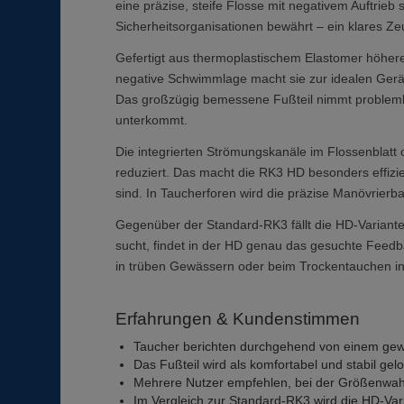
eine präzise, steife Flosse mit negativem Auftrieb
Sicherheitsorganisationen bewährt – ein klares Ze
Gefertigt aus thermoplastischem Elastomer höherer
negative Schwimmlage macht sie zur idealen Gerä
Das großzügig bemessene Fußteil nimmt problemlos
unterkommt.
Die integrierten Strömungskanäle im Flossenblatt
reduziert. Das macht die RK3 HD besonders effiz
sind. In Taucherforen wird die präzise Manövrierb
Gegenüber der Standard-RK3 fällt die HD-Variant
sucht, findet in der HD genau das gesuchte Feedba
in trüben Gewässern oder beim Trockentauchen in
Erfahrungen & Kundenstimmen
Taucher berichten durchgehend von einem gewa
Das Fußteil wird als komfortabel und stabil gel
Mehrere Nutzer empfehlen, bei der Größenwahl 
Im Vergleich zur Standard-RK3 wird die HD-Var