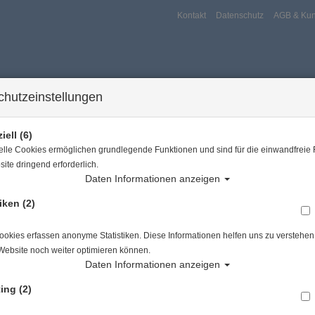
Kontakt
Datenschutz
AGB & Kun
chutzeinstellungen
iell (6)
elle Cookies ermöglichen grundlegende Funktionen und sind für die einwandfreie 
ite dringend erforderlich.
Daten Informationen anzeigen
iken (2)
ersport
Tauchkurse
Service
Reisen
e sind hier
Tauchausrüstung
Apeks Lifeline Ascend Reel - Line only 1,5mm - 
okies erfassen anonyme Statistiken. Diese Informationen helfen uns zu verstehen,
Website noch weiter optimieren können.
Alle Artikel zeigen aus: Boj
Daten Informationen anzeigen
ing (2)
Apeks Lifeline Ascend Reel - Line only 1,5mm - 6