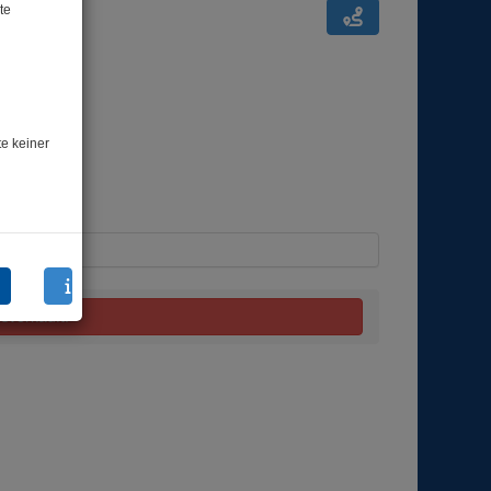
te
te keiner
usverkauft.