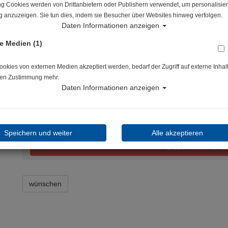
ng Cookies werden von Drittanbietern oder Publishern verwendet, um personalisier
Artikelnr.: apk-RE911124
 anzuzeigen. Sie tun dies, indem sie Besucher über Websites hinweg verfolgen.
Daten Informationen anzeigen
Herstellerpreis: 29,95 €
e Medien (1)
29,95 €
*
kies von externen Medien akzeptiert werden, bedarf der Zugriff auf externe Inhal
en Zustimmung mehr.
Lieferbar in bitte telef. erfragen
Daten Informationen anzeigen
Speichern und weiter
Alle akzeptieren
Dieser Artikel ist a
wünschen