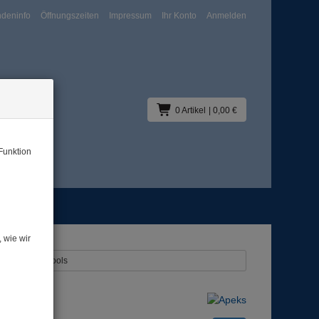
deninfo
Öffnungszeiten
Impressum
Ihr Konto
Anmelden
0 Artikel
| 0,00 €
Funktion
Blog
60m
 wie wir
en - Reels - Spools
0m