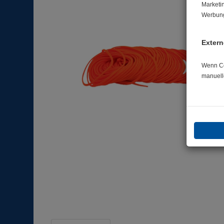
Marketi
Werbung
Extern
Wenn Coo
manuell