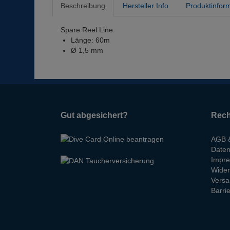
Beschreibung
Hersteller Info
Produktinfor
Spare Reel Line
Länge: 60m
Ø 1,5 mm
Gut abgesichert?
Rech
AGB &
Daten
Impr
Wider
Versa
Barrie