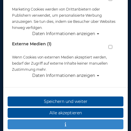
Marketing Cookies werden von Drittanbietern oder
Publishern verwendet, um personalisierte Werbung
anzuzeigen. Sie tun dies, indem sie Besucher über Websites
hinweg verfolgen.
Daten Informationen anzeigen
Apeks Suit Inflator Valve Pack -
Externe Medien (1)
Einlassventil für Trockentauchanzüge
Wenn Cookies von externen Medien akzeptiert werden,
Artikelnr.: apk-TL115142
bedarf der Zugriff auf externe Inhalte keiner manuellen
Zustimmung mehr.
Daten Informationen anzeigen
Speichern und weiter
Herstellerpreis: 59,00 €
Alle akzeptieren
59,00 €
*