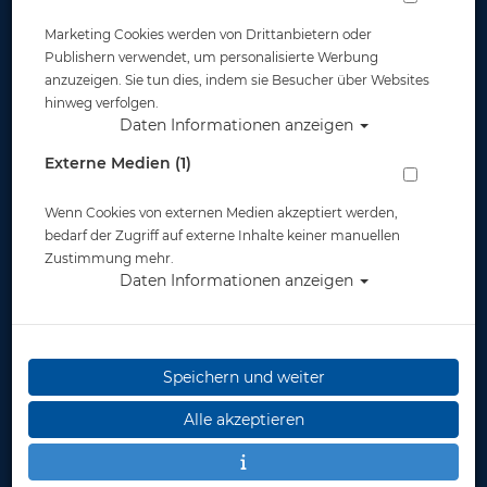
Marketing Cookies werden von Drittanbietern oder
Publishern verwendet, um personalisierte Werbung
anzuzeigen. Sie tun dies, indem sie Besucher über Websites
hinweg verfolgen.
Daten Informationen anzeigen
Apeks THERMIQ Carbon Core LS -
Externe Medien (1)
Damen - Gr. XS
Wenn Cookies von externen Medien akzeptiert werden,
Artikelnr.: apk-SU8200131XS
bedarf der Zugriff auf externe Inhalte keiner manuellen
Zustimmung mehr.
Daten Informationen anzeigen
Speichern und weiter
Herstellerpreis: 159,00 €
Alle akzeptieren
159,00 €
*