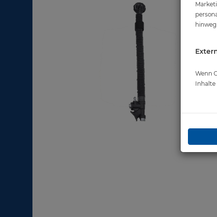
Marketi
persona
hinweg 
Extern
Wenn Co
Inhalt