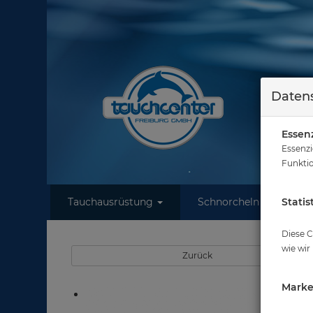
Datens
Essenz
Essenzi
Funktio
Tauchausrüstung
Schnorcheln
Statis
W
Sie 
Diese C
wie wir
Zurück
Marke