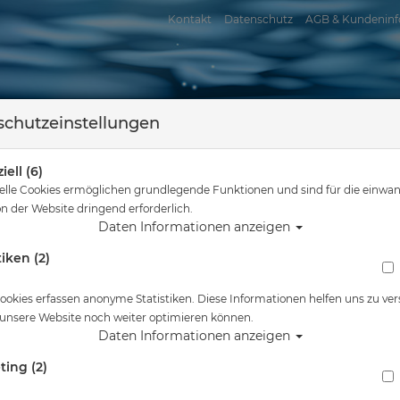
Kontakt
Datenschutz
AGB & Kundeninf
chutzeinstellungen
iell (6)
elle Cookies ermöglichen grundlegende Funktionen und sind für die einwan
n der Website dringend erforderlich.
Daten Informationen anzeigen
tiken (2)
assersport
Tauchkurse
Service
Reisen
sind hier
Tauchausrüstung
Apeks WTX Inflator komplett mit Schnellab
ookies erfassen anonyme Statistiken. Diese Informationen helfen uns zu ver
 unsere Website noch weiter optimieren können.
Alle Artikel zeigen aus: Tarie
Daten Informationen anzeigen
ting (2)
Apeks WTX Inflator komplett mit Schnellabl