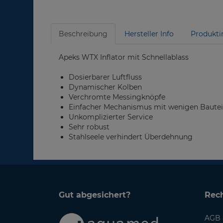
Beschreibung
Hersteller Info
Produkti
Apeks WTX Inflator mit Schnellablass
Dosierbarer Luftfluss
Dynamischer Kolben
Verchromte Messingknöpfe
Einfacher Mechanismus mit wenigen Bautei
Unkomplizierter Service
Sehr robust
Stahlseele verhindert Überdehnung
Gut abgesichert?
Rech
AGB 