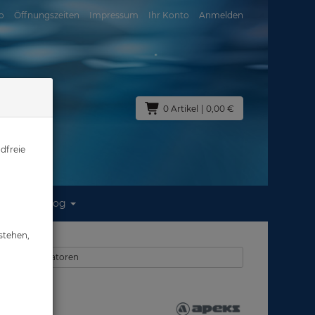
o
Öffnungszeiten
Impressum
Ihr Konto
Anmelden
0 Artikel
| 0,00 €
dfreie
Blog
lass
stehen,
rjackets - Inflatoren
ass