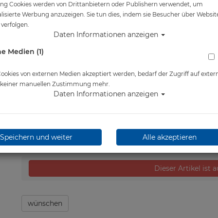
ng Cookies werden von Drittanbietern oder Publishern verwendet, um
Artikelnr.: apk-BC911116
lisierte Werbung anzuzeigen. Sie tun dies, indem sie Besucher über Websit
verfolgen.
Daten Informationen anzeigen
e Medien (1)
Herstellerpreis: 139,00 €
129,00 €
*
okies von externen Medien akzeptiert werden, bedarf der Zugriff auf exter
e keiner manuellen Zustimmung mehr.
Daten Informationen anzeigen
Lieferbar in bitte telef.
erfragen
Speichern und weiter
Alle akzeptieren
Dieser Artikel ist 
wünschen