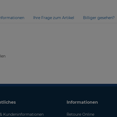
nformationen
Ihre Frage zum Artikel
Billiger gesehen?
len
tliches
Informationen
& Kundeninformationen
Retoure Online