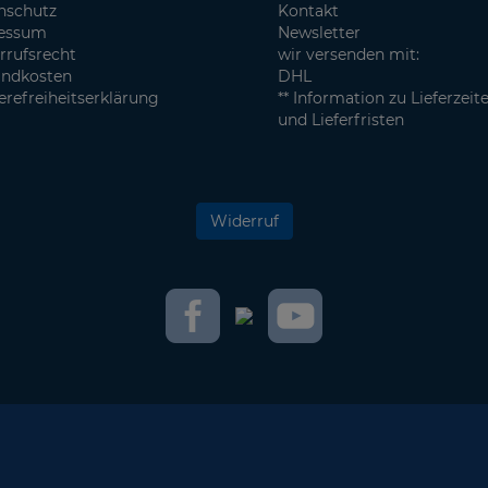
nschutz
Kontakt
essum
Newsletter
rrufsrecht
wir versenden mit:
andkosten
DHL
erefreiheitserklärung
** Information zu Lieferzeit
und Lieferfristen
Widerruf