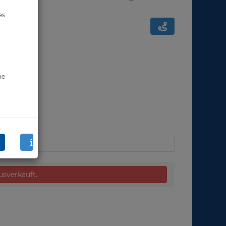
es
ne
ausverkauft.