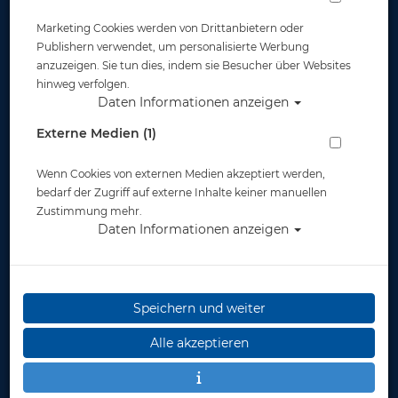
Marketing Cookies werden von Drittanbietern oder
Publishern verwendet, um personalisierte Werbung
anzuzeigen. Sie tun dies, indem sie Besucher über Websites
hinweg verfolgen.
Daten Informationen anzeigen
Aqualung PRO HD Damen - Tarierjacket
Externe Medien (1)
Artikelnr.: lung-BC16401master
Wenn Cookies von externen Medien akzeptiert werden,
bedarf der Zugriff auf externe Inhalte keiner manuellen
Zustimmung mehr.
Daten Informationen anzeigen
Speichern und weiter
Herstellerpreis: 479,00 €
Alle akzeptieren
ab
399,00 €
*