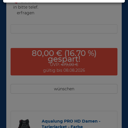
Lieferbar
in bitte telef.
erfragen
80,00 € (16.70 %)
gespart!
UVP:
479,00 €
gültig bis 08.08.2026
wünschen
Aqualung PRO HD Damen -
Tarierjacket - Farbe