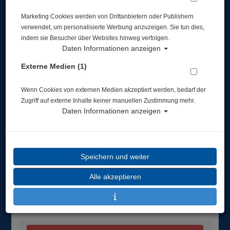
Marketing Cookies werden von Drittanbietern oder Publishern
Armband - D4i Novo - Grau #
verwendet, um personalisierte Werbung anzuzeigen. Sie tun dies,
indem sie Besucher über Websites hinweg verfolgen.
Daten Informationen anzeigen
Artikelnr.: su-SS021124000
Externe Medien (1)
Wenn Cookies von externen Medien akzeptiert werden, bedarf der
Zugriff auf externe Inhalte keiner manuellen Zustimmung mehr.
Daten Informationen anzeigen
Herstellerpreis: 50,00 €
50,00 €
*
Speichern und weiter
Lieferbar in
nicht lieferbar
Alle akzeptieren