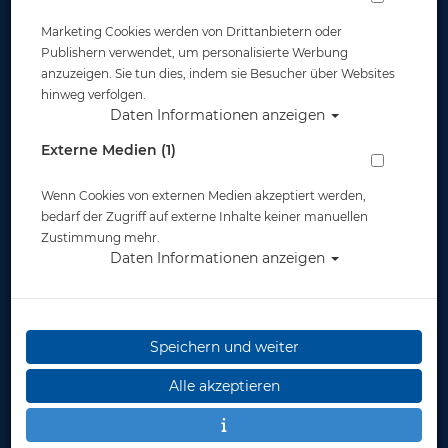
Marketing Cookies werden von Drittanbietern oder
Armband - D4i Novo - Pink #
Publishern verwendet, um personalisierte Werbung
anzuzeigen. Sie tun dies, indem sie Besucher über Websites
hinweg verfolgen.
Artikelnr.: su-SS020446000
Daten Informationen anzeigen
Externe Medien (1)
Wenn Cookies von externen Medien akzeptiert werden,
bedarf der Zugriff auf externe Inhalte keiner manuellen
Zustimmung mehr.
Daten Informationen anzeigen
Herstellerpreis: 50,00 €
50,00 €
*
Speichern und weiter
Lieferbar
in 1-3
Alle akzeptieren
Werktage