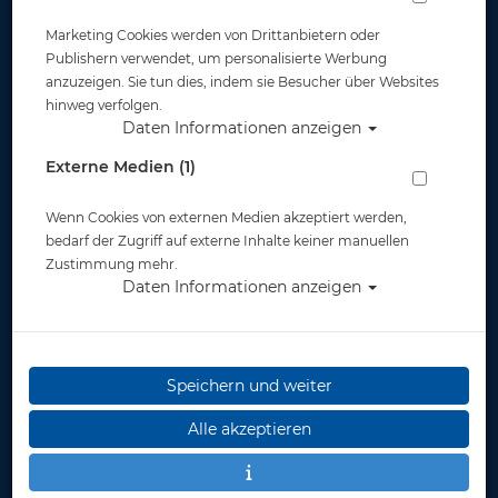
Marketing Cookies werden von Drittanbietern oder
Publishern verwendet, um personalisierte Werbung
anzuzeigen. Sie tun dies, indem sie Besucher über Websites
hinweg verfolgen.
Daten Informationen anzeigen
Atlantis Lanyard - Schlüsselband - 2026
Externe Medien (1)
Artikelnr.: atl-merchlanyard2026
Wenn Cookies von externen Medien akzeptiert werden,
bedarf der Zugriff auf externe Inhalte keiner manuellen
Zustimmung mehr.
Daten Informationen anzeigen
Herstellerpreis: 4,90 €
4,90 €
*
Speichern und weiter
Alle akzeptieren
Lieferbar
in 1-3
Werktage