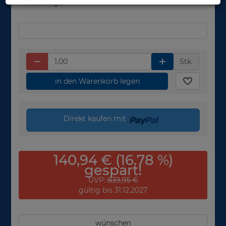
Werktage
Stk.
in den Warenkorb legen
Direkt kaufen mit
140,94 € (16.78 %)
gespart!
UVP:
839,95 €
gültig bis 31.12.2027
wünschen