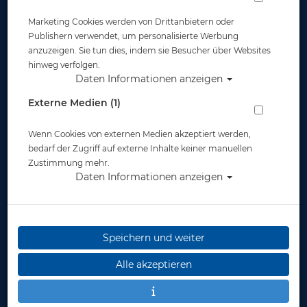
Marketing Cookies werden von Drittanbietern oder
Publishern verwendet, um personalisierte Werbung
anzuzeigen. Sie tun dies, indem sie Besucher über Websites
hinweg verfolgen.
Daten Informationen anzeigen
Atomic Aquatics M1 Nitrox M26 x2 #
Externe Medien (1)
Artikelnr.: ato-0300357P
Wenn Cookies von externen Medien akzeptiert werden,
bedarf der Zugriff auf externe Inhalte keiner manuellen
Zustimmung mehr.
Daten Informationen anzeigen
Herstellerpreis: 839,95 €
Speichern und weiter
699,00 €
*
Alle akzeptieren
Lieferbar
in 1-3