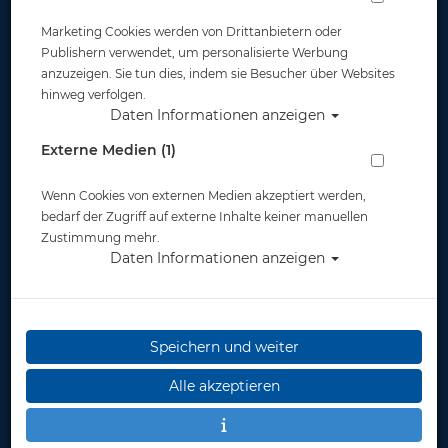
Marketing Cookies werden von Drittanbietern oder
Publishern verwendet, um personalisierte Werbung
anzuzeigen. Sie tun dies, indem sie Besucher über Websites
hinweg verfolgen.
Daten Informationen anzeigen
Atomic Aquatics Ti2 Octopus
Externe Medien (1)
Artikelnr.: ato-0200053p
Wenn Cookies von externen Medien akzeptiert werden,
bedarf der Zugriff auf externe Inhalte keiner manuellen
Zustimmung mehr.
Daten Informationen anzeigen
Herstellerpreis: 399,00 €
Speichern und weiter
399,00 €
*
Alle akzeptieren
Lieferbar
in 1-2 Wochen