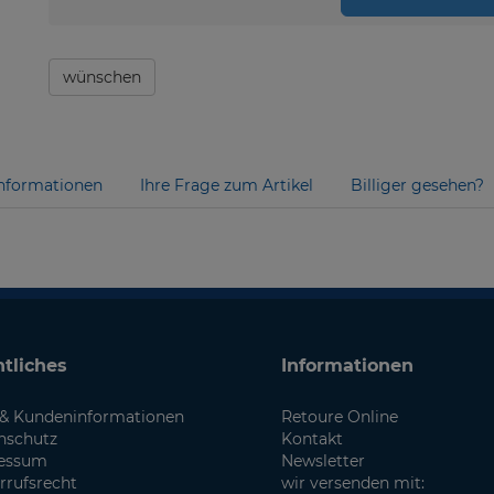
wünschen
nformationen
Ihre Frage zum Artikel
Billiger gesehen?
tliches
Informationen
& Kundeninformationen
Retoure Online
nschutz
Kontakt
essum
Newsletter
rrufsrecht
wir versenden mit: