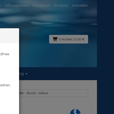
o
Öffnungszeiten
Impressum
Ihr Konto
Anmelden
0 Artikel
| 0,00 €
dfreie
Blog
/ A2
stehen,
lien - Armbänder - Boots - Akkus
2