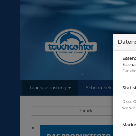
Datens
Essenz
Essenzi
Funktio
Tauchausrüstung
Schnorcheln
Statis
W
Sie
Diese C
wie wir
Zurück
Marke