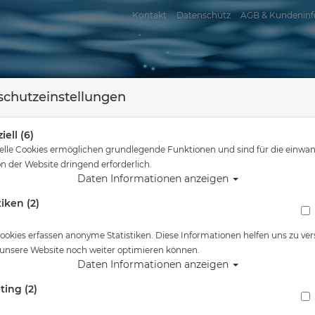
Kontakt
Datenschutz
AGB & Kundeninf
chutzeinstellungen
iell (6)
elle Cookies ermöglichen grundlegende Funktionen und sind für die einwan
n der Website dringend erforderlich.
Daten Informationen anzeigen
tiken (2)
assersport
Tauchkurse
Service
Reisen
 sind hier
Tauchausrüstung
Aufklebeschutz - Schutzfolie Chromis / A1 
ookies erfassen anonyme Statistiken. Diese Informationen helfen uns zu ver
 unsere Website noch weiter optimieren können.
Alle Artikel zeigen aus: Display-Schutzfo
Daten Informationen anzeigen
ting (2)
Aufklebeschutz - Schutzfolie Chromis / A1 / A