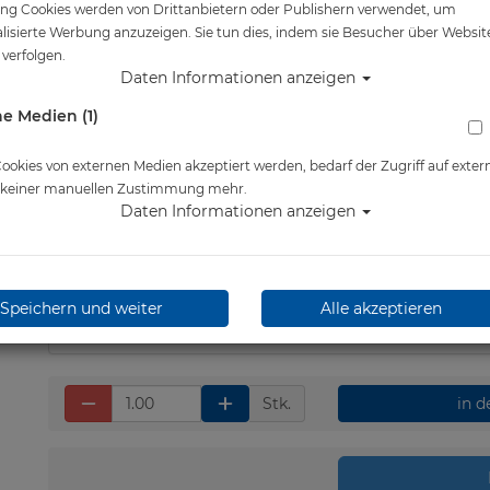
ng Cookies werden von Drittanbietern oder Publishern verwendet, um
Artikelnr.: scu-06204290
lisierte Werbung anzuzeigen. Sie tun dies, indem sie Besucher über Websit
verfolgen.
Daten Informationen anzeigen
e Medien (1)
Herstellerpreis: 11,90 €
okies von externen Medien akzeptiert werden, bedarf der Zugriff auf exter
e keiner manuellen Zustimmung mehr.
Daten Informationen anzeigen
11,40 €
*
Lieferbar in 4-5 Werktage
Speichern und weiter
Alle akzeptieren
Stk.
in 