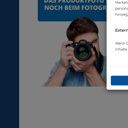
Marketi
persona
hinweg 
Extern
Wenn Co
Inhalt