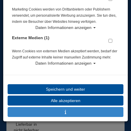
Marketing Cookies werden von Drittanbietern oder Publishern
verwendet, um personalisierte Werbung anzuzeigen. Sie tun dies,
indem sie Besucher über Websites hinweg verfolgen.
Daten Informationen anzeigen
Externe Medien (1)
BigBlue - Blitz Arm mit Schnell-Kopplung - Ball
to Ball Arm with Quick Coupling System #
Wenn Cookies von externen Medien akzeptiert werden, bedarf der
Zugriff auf externe Inhalte keiner manuellen Zustimmung mehr.
Artikelnr.: cds-AR13SF
Daten Informationen anzeigen
Speichern und weiter
Herstellerpreis: 59,90 €
Alle akzeptieren
49,00 €
*
Lieferbar in
nicht lieferbar