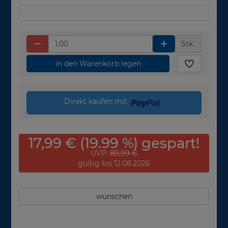
Stk.
in den Warenkorb legen
Direkt kaufen mit
17,99 € (19.99 %) gespart!
UVP:
89,99 €
gültig bis 12.08.2026
wünschen