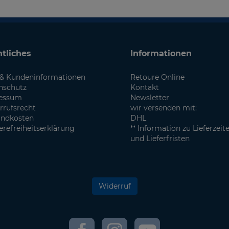
tliches
Informationen
& Kundeninformationen
Retoure Online
nschutz
Kontakt
essum
Newsletter
rrufsrecht
wir versenden mit:
andkosten
DHL
erefreiheitserklärung
** Information zu Lieferzeit
und Lieferfristen
Widerruf