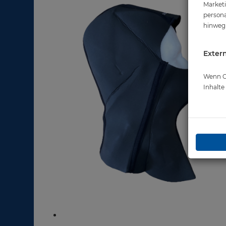
Marketi
persona
hinweg 
Extern
Wenn Co
Inhalt