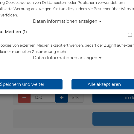
ng Cookies werden von Drittanbietern oder Publishern verwendet, um
Artikelnr.: cam-trihood
lisierte Werbung anzuzeigen. Sie tun dies, indem sie Besucher über Websit
verfolgen.
Daten Informationen anzeigen
e Medien (1)
Herstellerpreis: 49,95 €
9,00 €
*
okies von externen Medien akzeptiert werden, bedarf der Zugriff auf exter
e keiner manuellen Zustimmung mehr.
Daten Informationen anzeigen
Lieferbar in 1-3 Werktage
Speichern und weiter
Alle akzeptieren
Stk.
in 