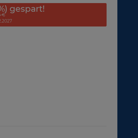
%) gespart!
5 €
12.2027