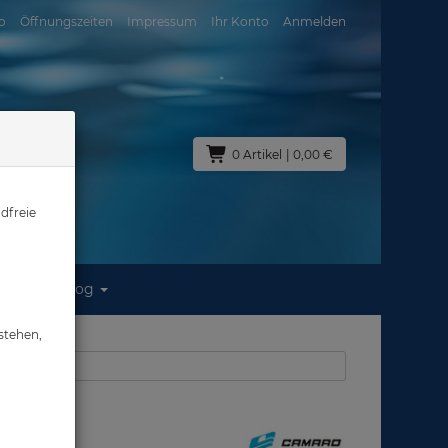
o
Öffnungszeiten
Impressum
Ihr Konto
Anmelden
0 Artikel
| 0,00 €
dfreie
Blog
sten #
stehen,
us: Abverkauf
sten #