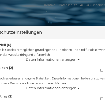
Kontakt
Datenschutz
AGB & Kundeninf
chutzeinstellungen
iell (6)
elle Cookies ermöglichen grundlegende Funktionen und sind für die einwan
n der Website dringend erforderlich.
Daten Informationen anzeigen
tiken (2)
assersport
Tauchkurse
Service
Reisen
nd hier
Tauchausrüstung
Camaro Triathlon Hood - Größe XXL - Restpo
ookies erfassen anonyme Statistiken. Diese Informationen helfen uns zu ver
 unsere Website noch weiter optimieren können.
Alle Artikel zeigen a
Daten Informationen anzeigen
ting (2)
Camaro Triathlon Hood - Größe XXL - Restpo