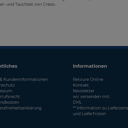
- und Tauchset von Cressi.
tliches
Informationen
& Kundeninformationen
Retoure Online
nschutz
Kontakt
essum
Newsletter
rrufsrecht
wir versenden mit:
andkosten
DHL
erefreiheitserklärung
** Information zu Lieferzeit
und Lieferfristen