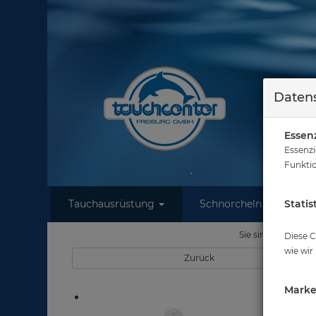
Datens
Essenz
Essenzi
Funktio
Tauchausrüstung
Schnorcheln
Statis
W
Sie sind hier
Ta
Diese C
wie wir
Zurück
Marke