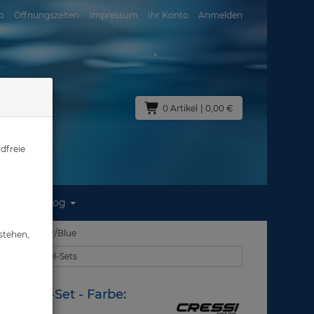
o
Öffnungszeiten
Impressum
Ihr Konto
Anmelden
0 Artikel
| 0,00 €
dfreie
Blog
- Farbe: Clear/Blue
stehen,
ke & Schorchel-Sets
 - Kombi-Set - Farbe: