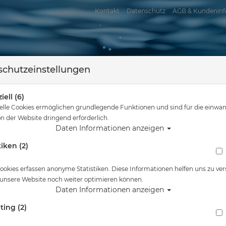
Kontakt
Datenschutz
AGB & Kundeninf
chutzeinstellungen
iell (6)
elle Cookies ermöglichen grundlegende Funktionen und sind für die einwan
n der Website dringend erforderlich.
Daten Informationen anzeigen
tiken (2)
assersport
Tauchkurse
Service
Reisen
uchausrüstung
Cressi - Big Eyes Evolution + Alpha Ultra Dry - Kombi-Set 
ookies erfassen anonyme Statistiken. Diese Informationen helfen uns zu ver
 unsere Website noch weiter optimieren können.
Alle Artikel zeigen aus: Mas
Daten Informationen anzeigen
ting (2)
Cressi - Big Eyes Evolution + Alpha Ultra Dry
Clear/Blue