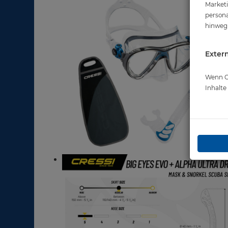
Marketi
persona
hinweg 
Extern
Wenn Co
Inhalt