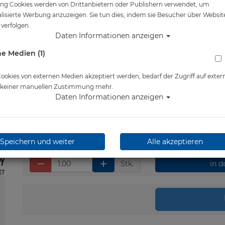
ng Cookies werden von Drittanbietern oder Publishern verwendet, um
lisierte Werbung anzuzeigen. Sie tun dies, indem sie Besucher über Websit
Artikelnr.: cre-DS337020
verfolgen.
Daten Informationen anzeigen
e Medien (1)
Herstellerpreis: 89,99 €
90,00 €
*
okies von externen Medien akzeptiert werden, bedarf der Zugriff auf exter
e keiner manuellen Zustimmung mehr.
Daten Informationen anzeigen
Lieferbar in 1-2 Wochen
Speichern und weiter
Alle akzeptieren
Stk.
in 