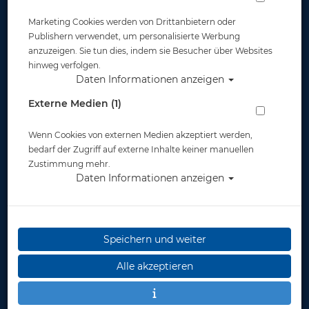
Marketing Cookies werden von Drittanbietern oder
Publishern verwendet, um personalisierte Werbung
anzuzeigen. Sie tun dies, indem sie Besucher über Websites
hinweg verfolgen.
Daten Informationen anzeigen
Cressi Flossen Agua - Aquamarine - Gr.
Externe Medien (1)
35/36 (2,5/3,5)
Wenn Cookies von externen Medien akzeptiert werden,
Artikelnr.: cre-CA206335
bedarf der Zugriff auf externe Inhalte keiner manuellen
Zustimmung mehr.
Daten Informationen anzeigen
Speichern und weiter
Herstellerpreis: 34,99 €
Alle akzeptieren
35,00 €
*