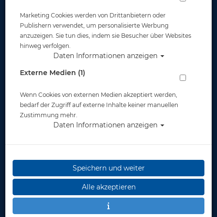
Marketing Cookies werden von Drittanbietern oder
Publishern verwendet, um personalisierte Werbung
anzuzeigen. Sie tun dies, indem sie Besucher über Websites
hinweg verfolgen.
Daten Informationen anzeigen
Cressi Flossen Agua - Aquamarine - Gr.
Externe Medien (1)
43/44 (8,5/-9,5)
Wenn Cookies von externen Medien akzeptiert werden,
Artikelnr.: cre-CA206343
bedarf der Zugriff auf externe Inhalte keiner manuellen
Zustimmung mehr.
Daten Informationen anzeigen
Speichern und weiter
Herstellerpreis: 34,99 €
Alle akzeptieren
35,00 €
*