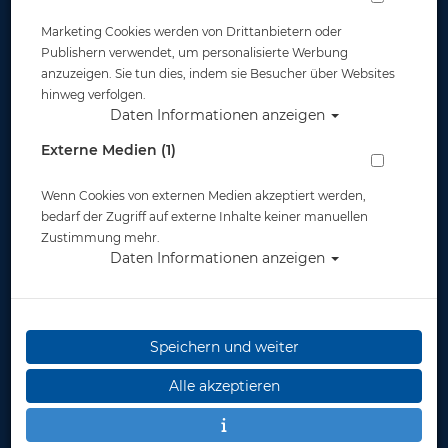
Marketing Cookies werden von Drittanbietern oder
Publishern verwendet, um personalisierte Werbung
anzuzeigen. Sie tun dies, indem sie Besucher über Websites
hinweg verfolgen.
Daten Informationen anzeigen
Cressi Flossen Agua - Blau - Gr. 43/44
Externe Medien (1)
(8,5/-9,5)
Wenn Cookies von externen Medien akzeptiert werden,
Artikelnr.: cre-CA206243
bedarf der Zugriff auf externe Inhalte keiner manuellen
Zustimmung mehr.
Daten Informationen anzeigen
Speichern und weiter
Herstellerpreis: 34,99 €
Alle akzeptieren
35,00 €
*